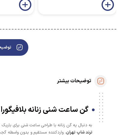
توضیحا
توضیحات بیشتر
گن ساعت شنی زنانه بلافیگورا مدل 3 قزن فاق زیپدار نیم پا 🩲 | فرم‌دهی ساعت شن
به دنبال یه گن زنانه با طراحی ساعت شنی برای باریک
ترند شاپ تهران