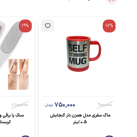
19%
17%
750,000
1,100,000
900,000
تومان
ماگ سفری مدل همزن دار گنجایش
سنگ پا برقی و 
0.5 لیتر
کریستا