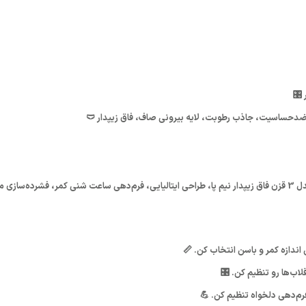
م ضدحساسیت، جاذب رطوبت، لایه بیرونی صاف، فاق زیپدار 🩲
: گن ساعت شنی زنانه بلافیگورا مدل 3 قزن فاق زیپدار نیم پا، طراحی ایتالیایی، فرم‌دهی ساعت شنی
لاب‌ها رو تنظیم کن. 🎛️