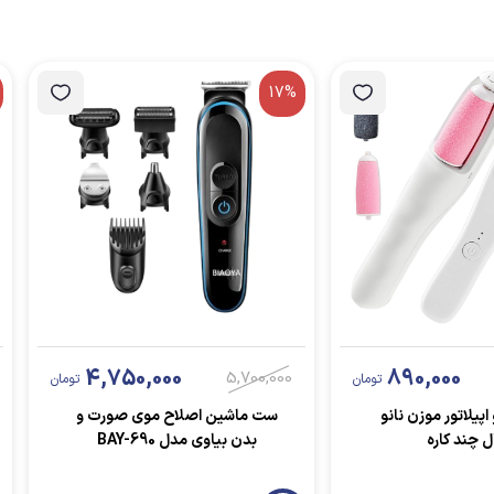
17%
4,750,000
890,000
5,700,000
تومان
تومان
اپیلاتور موزن نانو
ست ماشین اصلاح موی صورت و
ل چند کاره
بدن بیاوی مدل BAY-690