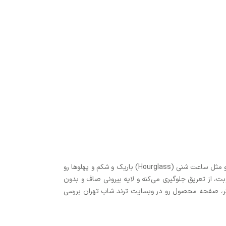
گن ساعت شنی زنانه بلافیگورا مدل 3 قزن فاق زیپدار نیم پا با طراحی ایتالیایی، جنس نایلون و اسپندکس و فشرده‌سازی متوسط، کمر رو مثل ساعت شنی (Hourglass) باریک و شکم و پهلوها رو
ب رطوبت، از تعریق جلوگیری می‌کنه و لایه بیرونی صاف و بدون
یشتر، صفحه محصول رو در وبسایت ترند شاپ تهران بررسی