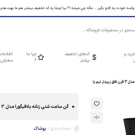
م واسه خودت یه کادو بگیر ... مگه چی میشه ؟! بیا اینجا یه کد تخفیف بیشتر هم ما بهت هدیه
رید و
کدهای تخفیف
چرا ما
اطلاعات
بیشتر
؟
سفارش‌ه
ر نیم پا
گن ساعت شنی زنانه بلافیگورا مدل 3 قزن فاق زیپدار نیم پا
دسته بندی :
پوشاک