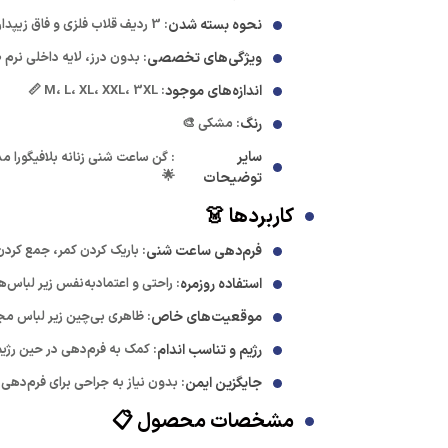
نحوه بسته شدن
: 3 ردیف قلاب فلزی و فاق زیپدار 🎛️
ویژگی‌های تخصصی
: بدون درز، لایه داخلی نر
اندازه‌های موجود
: M، L، XL، XXL، 3XL 📏
رنگ
: مشکی 🎨
سایر
🌟
توضیحات
کاربردها 👗
فرم‌دهی ساعت شنی
: باریک کردن کمر، جمع کردن 
استفاده روزمره
: راحتی و اعتمادبه‌نفس زیر لباس‌ه
موقعیت‌های خاص
: ظاهری بی‌چین زیر لباس م
رژیم و تناسب اندام
: کمک به فرم‌دهی در حین رژیم
جایگزین ایمن
: بدون نیاز به جراحی برای فرم‌دهی
مشخصات محصول 📋