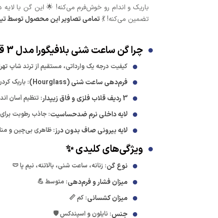
باریک و اندام رو خوش‌فرم می‌کنه! 🌟 این گن با لای
تضمین می‌کنه! 💃
تمامی تصاویر این محصول توسط تیم حر
چرا گن ساعت شنی بلافیگورا مدل 3 قزن را انتخاب کنید؟ 🤔
کیفیت درجه یک وارداتی، مستقیم از ترند شاپ تهر
فرم‌دهی ساعت شنی (Hourglass)
: باریک کرد
3 ردیف قلاب فلزی و فاق زیپدار
: تنظیم آسان اند
لایه داخلی نرم ضدحساسیت
: جاذب رطوبت برای 
لایه بیرونی صاف بدون درز
: ظاهری بی‌چین و من
ویژگی‌های کلیدی ✨
نوع گن
: زنانه، ساعت شنی، بالاتنه، نیم پا 🩲
میزان فشار و فرم‌دهی
: متوسط 💪
میزان کشسانی
: کم 📏
جنس
: نایلون و اسپندکس 🛡️