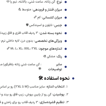
نوع
: گن زنانه، ساعت شنی، بالاتنه، نیم پا 🩲
میزان فشار و فرم‌دهی
: متوسط 💪
میزان کشسانی
: کم 📏
جنس
: نایلون و اسپندکس 🛡️
نحوه بسته شدن
: 3 ردیف قلاب فلزی و فاق زیپدار 🎛️
ویژگی‌های تخصصی
: بدون درز، لایه داخلی نر
اندازه‌های موجود
: M، L، XL، XXL، 3XL 📏
رنگ
: مشکی 🎨
سایر
🌟
توضیحات
نحوه استفاده 🛠️
انتخاب اندازه
: سایز مناسب (M تا 3XL) رو بر اساس اندازه کمر و باسن انتخاب کن. 📏
پوشیدن
: گن رو از پایین بپوش، زیپ فاق رو ببند و ق
تنظیم فشرده‌سازی
: 3 ردیف قلاب رو برای راحتی و فرم‌دهی دلخواه تنظیم کن. 💪