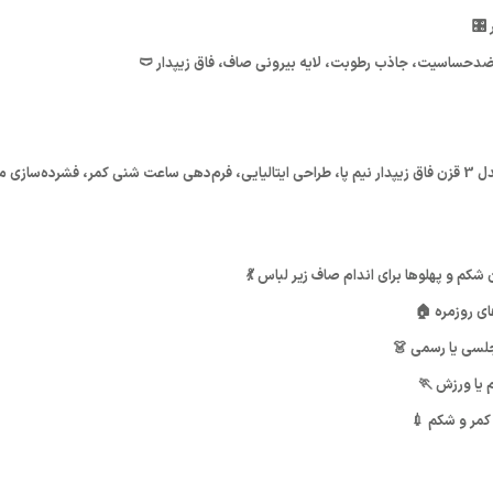
م ضدحساسیت، جاذب رطوبت، لایه بیرونی صاف، فاق زیپدار 🩲
: گن ساعت شنی زنانه بلافیگورا مدل 3 قزن فاق زیپدار نیم پا، طراحی ایتالیایی، فرم‌دهی ساعت شنی
شکم و پهلوها برای اندام صاف زیر لباس 💃
ای روزمره 🏠
جلسی یا رسمی 👗
 یا ورزش 🏃
 کمر و شکم 💉