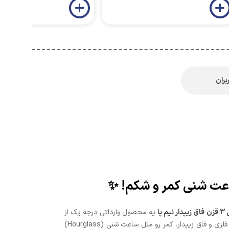
بران
پا
یه محصول وارداتی درجه یک از
، واردکننده مستقیم و بدون واسطه گجت‌های کاربردیه که با طراحی ایتالیایی، جنس نایلون و اسپندکس، 3 ردیف قلاب فلزی و فاق زیپدار، کمر رو مثل ساعت شنی (Hourglass)