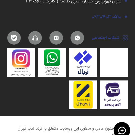
تهران تهرانپارس خیابان امیری طائمه ( گلبرگ ) پلاک 113
09204030510
شبکات اجتماعی
کلیه حقوق مادی و معنوی این وبسایت متعلق به ترند شاپ تهران
میباشد