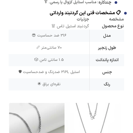
چندکاره
: مناسب استایل کژوال یا رسمی. 👔
📋 مشخصات فنی این گردنبند وارداتی
مشخصه
جزئیات
نوع محصول
گردنبند استیل تاس 👗
مدل
316 ضد حساسیت 😎
طول زنجیر
70 سانتی‌متر 📏
اندازه پاندانت
1.5 سانتی تاس 🎲
جنس
استیل 316L ضدزنگ و ضدحساسیت 🛡️
رنگ
نقره‌ای براق 🌟