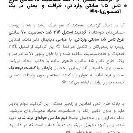
تاس 1.5 سانتی وارداتی: ظرافت و ایمنی در یک
اکسسوری! ✨🌟
آیا به دنبال گردنبندی هستید که هم شیک باشد و هم با پوست
حساس‌تان دوستانه؟
گردنبند استیل 316 ضد حساسیت 70 سانتی
طرح تاس 1.5 سانتی وارداتی
، با طراحی مینیمال تاس‌مانند، استایل
روزمره یا رسمی‌تان را تکمیل می‌کند! 😍 این گردنبند از استیل 316L
ضدزنگ و ضدحساسیت ساخته شده و با طول زنجیر 70 سانتی‌متر و
پلاک طرح تاس 1.5 سانتی، ظاهری ساده و جذاب ایجاد می‌کند.
مناسب برای خانم‌ها و آقایان، این محصول
وارداتی با کیفیت درجه یک
است و
ترند شاپ
به عنوان واردکننده مستقیم بدون واسطه، تضمین
کیفیت برتر را برایتان فراهم می‌کند. 💎
با پلاک طرح تاس نمادین و زنجیر محکم، این گردنبند دوام بالایی
دارد و بدون تغییر رنگ یا حساسیت، همراه همیشگی‌تان می‌شود.
تمام تصاویر این محصول توسط
تیم عکاسی حرفه‌ای ترند شاپ
تهیه
شده، پس آنچه تحویل می‌گیرید، دقیقاً همانی است که در عکس‌ها
می‌درخشد – بدون هیچ تفاوتی! 📸