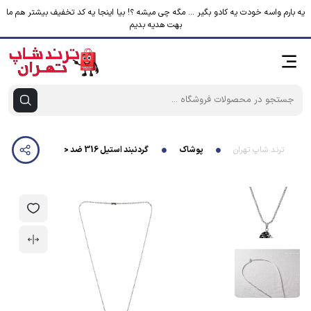
یه بارم واسه خودت یه کادو بگیر ... مگه چی میشه ؟! بیا اینجا یه کد تخفیف بیشتر هم ما
بهت هدیه بدیم
ترند شاپ تهران
پوشاک
گردنبند استیل 316 ضد حساسیت 70 سانتی طرح تاس 1.5 سانتی وارداتی