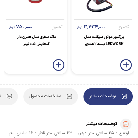
750,000
3,434,000
3,800,000
تومان
900,000
تومان
پرژکتور موتور سیکلت مدل
ماگ سفری مدل همزن دار
LEDWORK بسته 2 عددی
گنجایش 0.5 لیتر
توضیحات بیشتر
مشخصات محصول
ن
توضیحات بیشتر
ارتفاع : 25 سانتی متر عرض : 23 سانتی متر قطر : 16 سانتی متر