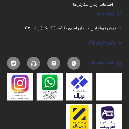
اطلاعات ارسال سفارش‌ها
ارتباط با ما
تهران تهرانپارس خیابان امیری طائمه ( گلبرگ ) پلاک 113
09204030510
شبکات اجتماعی