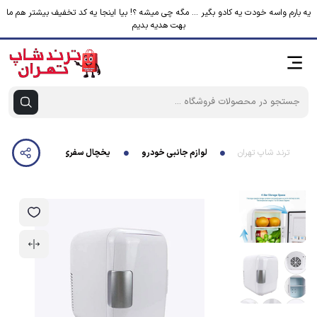
یه بارم واسه خودت یه کادو بگیر ... مگه چی میشه ؟! بیا اینجا یه کد تخفیف بیشتر هم ما
بهت هدیه بدیم
ترند شاپ تهران
لوازم جانبی خودرو
یخچال سفری مدل JD0022