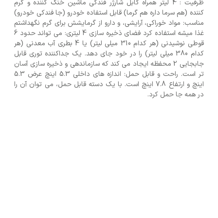
ظرفیت : 4 لیتر همراه کابل شارژر فندکی ماشین خنک کننده و گرم
کننده (هم سرما داره هم گرما) قابل استفاده خودرو (جا فندکی خودرو)
مناسب: مواد خوراکی، آرایشی، و دارو از گرمایشش برای گرم نگهداشتم
غذا میشه استفاده کرد فضای ذخیره سازی 4 لیتری: می تواند حدود 6
قوطی نوشیدنی (هر کدام 310 میلی لیتر) یا 4 بطری آب معدنی (هر
کدام 380 میلی لیتر) را در خود جای دهد. یک جداکننده توری قابل
جابجایی 2 محفظه ایجاد می کند که سازماندهی و ذخیره سازی آسان
تر است. راحت و قابل حمل: اندازه های داخلی 5.3 اینچ عرض 5.3
اینچ و ارتفاع 7.8 اینچ است. با یک دسته قابل حمل، می توان آن را
در همه جا حمل کرد.