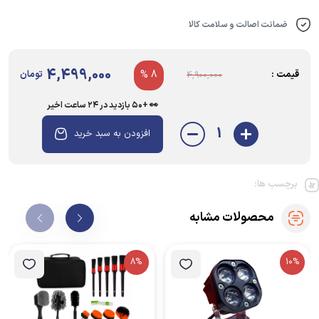
آن، لوازم را مرتب نگه می‌دارد. تمام تصاویر این محصول توسط تیم عکاسی
حرفه‌ای ترند شاپ تهیه شده، پس آنچه تحویل می‌گیرید، دقیقاً همانی است که
ضمانت اصالت و سلامت کالا
در عکس‌ها می‌درخشد – بدون هیچ تفاوتی!
4,499,000
قیمت :
8 %
تومان
4,900,000
👀 +۵۰ بازدید در ۲۴ ساعت اخیر
1
افزودن به سبد خرید
برچسب ها:
محصولات مشابه
8%
10%