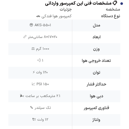
📋 مشخصات فنی این کمپرسور وارداتی
مشخصه
جزئیات
نوع دستگاه
کمپرسور هوا فندکی 🚗
مدل
AKS-5501 😎
ابعاد
20×17×8 سانتی‌متر 📏
وزن
1000 گرم ⚖️
تعداد خروجی هوا
1 💨
توان
120 وات ⚡
حداکثر فشار
150 PSI 📈
دبی هوا
2.1 مترمکعب بر ساعت 🌬️
فناوری کمپرسور
تک سیلندر 🔧
ولتاژ
12 ولت 🔌