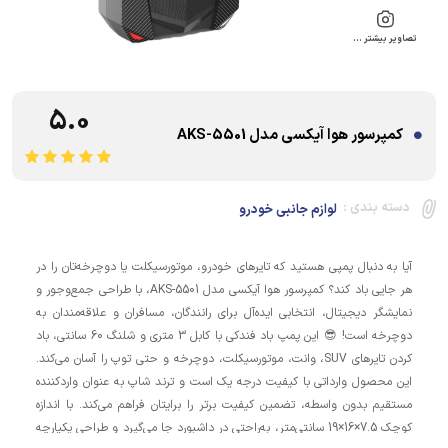
تصاویر بیشتر …
5.0
کمپرسور هوا آیکسی مدل AKS-5501
دسته بندی :
لوازم جانبی خودرو
آیا به دنبال پمپی هستید که تایرهای خودرو، موتورسیکلت یا دوچرخه‌تان را در
هر جایی باد کند؟ کمپرسور هوا آیکسی مدل AKS-5501، با طراحی جمع‌وجور و
نمایشگر دیجیتال، انتخابی ایده‌آل برای رانندگان، مسافران و علاقه‌مندان به
دوچرخه است! 😎 این پمپ باد فندکی با کابل 3 متری و شلنگ 60 سانتی، باد
کردن تایرهای SUV، وانت، موتورسیکلت، دوچرخه و حتی توپ را آسان می‌کند.
این محصول وارداتی با کیفیت درجه یک است و ترند شاپ به عنوان واردکننده
مستقیم بدون واسطه، تضمین کیفیت برتر را برایتان فراهم می‌کند. با اندازه
کوچک 7.5×16×19 سانتی‌متر، به‌راحتی در داشبورد جا می‌گیرد و طراحی یکپارچه