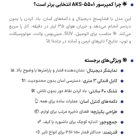
🌟 چرا کمپرسور AKS-5501 انتخابی برتر است؟
این مدل با فشارسنج دیجیتال و دکمه‌های آسان، باد کردن را بدون
دردسر انجام می‌دهد و جریان هوای 35 لیتر در دقیقه، کار را سریع
می‌کند. 🎯 مناسب برای اتومبیل، SUV، مینی‌بوس، وانت، موتورسیکلت
و توپ، نتایج؟ تایرهای ایمن و آماده در جاده! 🚀
🎯 ویژگی‌های برجسته
نمایشگر دیجیتال
: نشان‌دهنده فشار و پارامترها با وضوح بالا. 📊
کابل فندکی 3 متری
: دسترسی آسان بدون محدودیت. 🔌
شلنگ 60 سانتی
: باد کردن نقاط دور بدون تلاش. 🛠️
دکمه‌های کنترل آسان
: عملیات ساده برای همه. 👆
طراحی یکپارچه
: فضای ذخیره مرتب برای لوازم. 📦
جمع‌وجور
: اندازه کوچک برای داشبورد یا کیف. 📏
قدرتمند
: حداکثر فشار 150 PSI برای انواع تایر. 💨