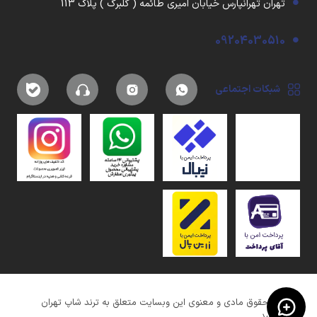
تهران تهرانپارس خیابان امیری طائمه ( گلبرگ ) پلاک 113
09204030510
شبکات اجتماعی
کلیه حقوق مادی و معنوی این وبسایت متعلق به ترند شاپ تهران
میباشد