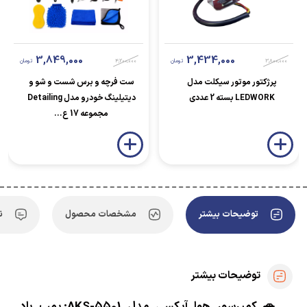
3,849,000
3,434,000
3,800,000
تومان
4,200,000
تومان
پرژکتور موتور سیکلت مدل
ست فرچه و برس شست و شو و
LEDWORK بسته 2 عددی
دیتیلینگ خودرو مدل Detailing
مجموعه 17 ع...
توضیحات بیشتر
مشخصات محصول
ن
توضیحات بیشتر
🚗 کمپرسور هوا آیکسی مدل AKS-5501: پمپ باد