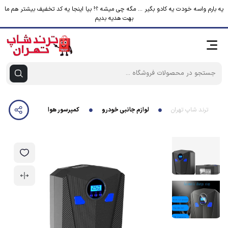
یه بارم واسه خودت یه کادو بگیر ... مگه چی میشه ؟! بیا اینجا یه کد تخفیف بیشتر هم ما
بهت هدیه بدیم
ترند شاپ تهران
لوازم جانبی خودرو
کمپرسور هوا آیکسی مدل AKS-5501