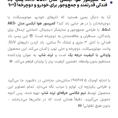
فندکی قدرتمند و جمع‌وجور برای خودرو و دوچرخه! 💨✨
آیا به دنبال پمپی هستید که تایرهای خودرو، موتورسیکلت یا
دوچرخه‌تان را در هر جایی باد کند؟
کمپرسور هوا آیکسی مدل AKS-
5501
، با طراحی جمع‌وجور و نمایشگر دیجیتال، انتخابی ایده‌آل برای
رانندگان، مسافران و علاقه‌مندان به دوچرخه است! 😎 این پمپ باد
فندکی با کابل 3 متری و شلنگ 60 سانتی، باد کردن تایرهای SUV،
وانت، موتورسیکلت، دوچرخه و حتی توپ را آسان می‌کند. این محصول
وارداتی با کیفیت درجه یک
است و
ترند شاپ
به عنوان واردکننده
مستقیم بدون واسطه، تضمین کیفیت برتر را برایتان فراهم می‌کند. 💎
با اندازه کوچک 7.5×16×19 سانتی‌متر، به‌راحتی در داشبورد جا می‌گیرد
و طراحی یکپارچه آن، لوازم را مرتب نگه می‌دارد. تمام تصاویر این
محصول توسط
تیم عکاسی حرفه‌ای ترند شاپ
تهیه شده، پس آنچه
تحویل می‌گیرید، دقیقاً همانی است که در عکس‌ها می‌درخشد –
بدون هیچ تفاوتی! 📸