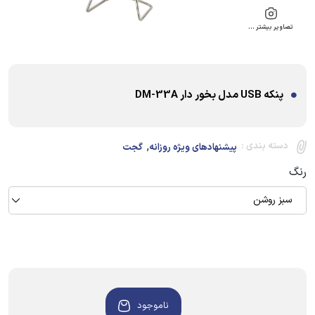
تصاویر بیشتر …
پنکه USB مدل بخور دار DM-33A
,
دسته بندی :
پیشنهادهای ویژه روزانه
گجت
رنگ
سبز روشن
ناموجود