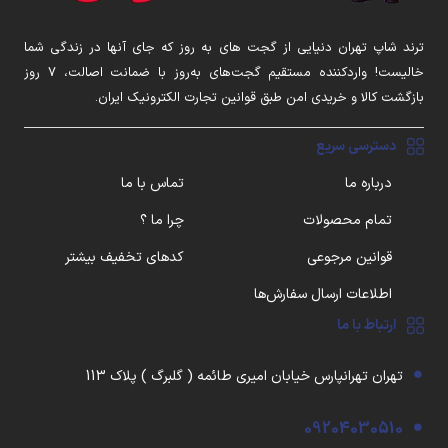
ترند شاپ تهران دنیایی از گجت های به روز که جای آنها در زندگی شما
خالیست! واردکننده مستقیم گجت‌های به‌روز با ضمانت اصالت، ۷ روز
بازگشت کالا و خریدی امن طبق قوانین تجارت الکترونیک ایران.
دسترسی سریع
درباره ما
تماس با ما
تمام محصولات
چرا ما ؟
قوانین مرجوعی
کدهای تخفیف بیشتر
اطلاعات ارسال سفارش‌ها
ارتباط با ما
تهران تهرانپارس خیابان امیری طائمه ( گلبرگ ) پلاک 113
09204030510