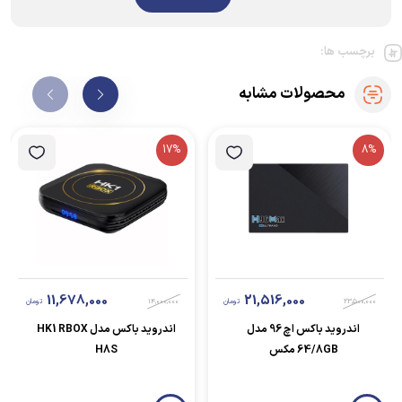
برچسب ها:
محصولات مشابه
17%
8%
11,678,000
21,516,000
23,500,000
تومان
14,000,000
تومان
اندروید باکس اچ 96 مدل
اندروید باکس مدل HK1 RBOX
64/8GB مکس
H8S