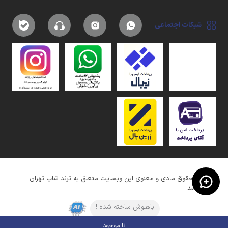
شبکات اجتماعی
کلیه حقوق مادی و معنوی این وبسایت متعلق به ترند شاپ تهران
میباشد
باهـوش ساخته شده !
نا موجود