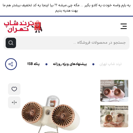
یه بارم واسه خودت یه کادو بگیر ... مگه چی میشه ؟! بیا اینجا یه کد تخفیف بیشتر هم ما
بهت هدیه بدیم
ترند شاپ تهران
پیشنهادهای ویژه روزانه
پنکه USB مدل بخور دار DM-33A