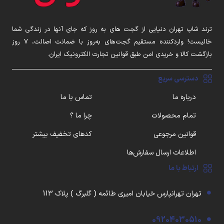
ترند شاپ تهران دنیایی از گجت های به روز که جای آنها در زندگی شما
خالیست! واردکننده مستقیم گجت‌های به‌روز با ضمانت اصالت، ۷ روز
بازگشت کالا و خریدی امن طبق قوانین تجارت الکترونیک ایران.
دسترسی سریع
درباره ما
تماس با ما
تمام محصولات
چرا ما ؟
قوانین مرجوعی
کدهای تخفیف بیشتر
اطلاعات ارسال سفارش‌ها
ارتباط با ما
تهران تهرانپارس خیابان امیری طائمه ( گلبرگ ) پلاک 113
09204030510