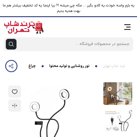
یه بارم واسه خودت یه کادو بگیر ... مگه چی میشه ؟! بیا اینجا یه کد تخفیف بیشتر هم ما
بهت هدیه بدیم
ترند شاپ تهران
نور روشنایی و تولید محتوا
چراغ مطالعه مدل TWIN-FLEX