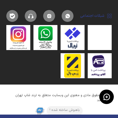
شبکات اجتماعی
کلیه حقوق مادی و معنوی این وبسایت متعلق به ترند شاپ تهران
میباشد
باهـوش ساخته شده !