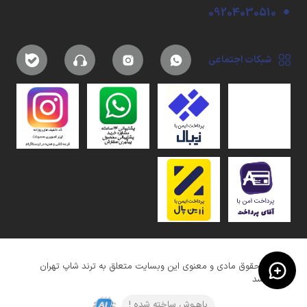
09204030510
شبکات اجتماعی
کلیه حقوق مادی و معنوی این وبسایت متعلق به ترند شاپ تهران
میباشد
باهـوش ساخته شده !