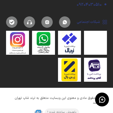
09204030510
شبکات اجتماعی
کلیه حقوق مادی و معنوی این وبسایت متعلق به ترند شاپ تهران
میباشد
باهـوش ساخته شده !