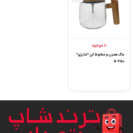
نا موجود
ماگ همزن و مخلوط کن *شارژی*
A-750