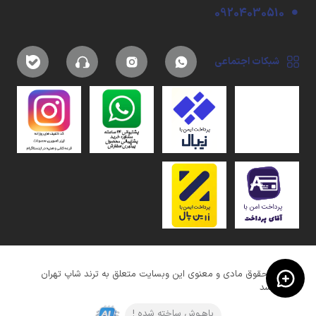
09204030510
شبکات اجتماعی
کلیه حقوق مادی و معنوی این وبسایت متعلق به ترند شاپ تهران
میباشد
باهـوش ساخته شده !