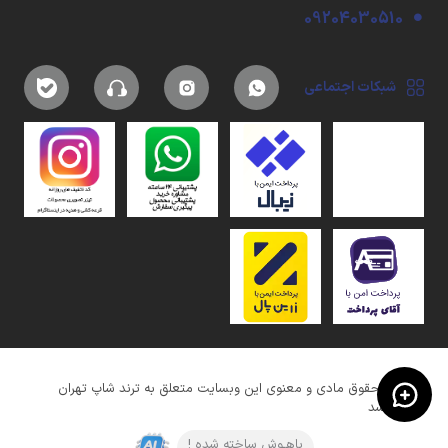
09204030510
شبکات اجتماعی
کلیه حقوق مادی و معنوی این وبسایت متعلق به ترند شاپ تهران
میباشد
باهـوش ساخته شده !