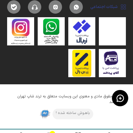
شبکات اجتماعی
کلیه حقوق مادی و معنوی این وبسایت متعلق به ترند شاپ تهران
میباشد
باهـوش ساخته شده !