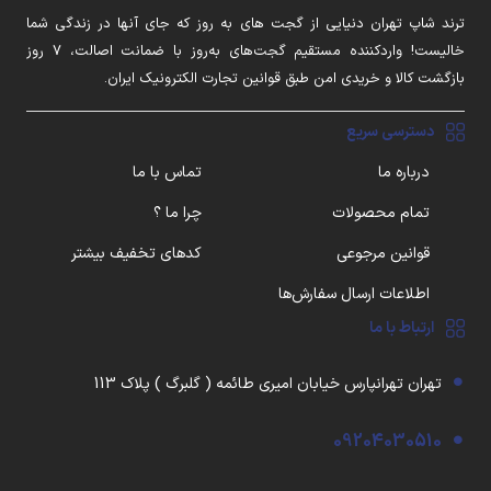
ترند شاپ تهران دنیایی از گجت های به روز که جای آنها در زندگی شما
خالیست! واردکننده مستقیم گجت‌های به‌روز با ضمانت اصالت، ۷ روز
بازگشت کالا و خریدی امن طبق قوانین تجارت الکترونیک ایران.
دسترسی سریع
درباره ما
تماس با ما
تمام محصولات
چرا ما ؟
قوانین مرجوعی
کدهای تخفیف بیشتر
اطلاعات ارسال سفارش‌ها
ارتباط با ما
تهران تهرانپارس خیابان امیری طائمه ( گلبرگ ) پلاک 113
09204030510