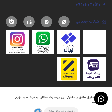
09204030510
شبکات اجتماعی
کلیه حقوق مادی و معنوی این وبسایت متعلق به ترند شاپ تهران
میباشد
باهـوش ساخته شده !