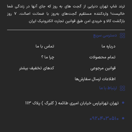
ترند شاپ تهران دنیایی از گجت های به روز که جای آنها در زندگی شما
خالیست! واردکننده مستقیم گجت‌های به‌روز با ضمانت اصالت، ۷ روز
بازگشت کالا و خریدی امن طبق قوانین تجارت الکترونیک ایران.
دسترسی سریع
درباره ما
تماس با ما
تمام محصولات
چرا ما ؟
قوانین مرجوعی
کدهای تخفیف بیشتر
اطلاعات ارسال سفارش‌ها
ارتباط با ما
تهران تهرانپارس خیابان امیری طائمه ( گلبرگ ) پلاک 113
09204030510