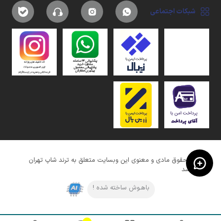
شبکات اجتماعی
کلیه حقوق مادی و معنوی این وبسایت متعلق به ترند شاپ تهران
میباشد
باهـوش ساخته شده !