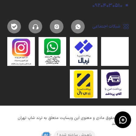
09204030510
شبکات اجتماعی
کلیه حقوق مادی و معنوی این وبسایت متعلق به ترند شاپ تهران
میباشد
باهـوش ساخته شده !