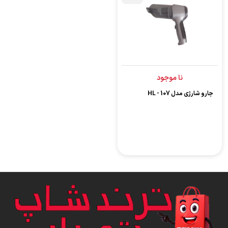
نا موجود
جارو شارژی مدل HL - 107