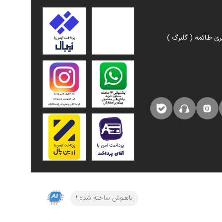
ری طائمه ( گلبرگ )
باهـوش ساخته شده !