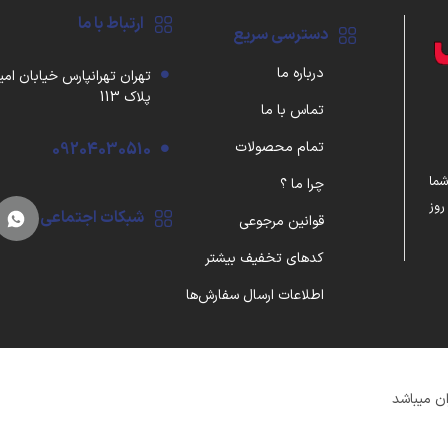
ارتباط با ما
دسترسی سریع
درباره ما
تهران تهرانپارس خیابان امی
پلاک 113
تماس با ما
تمام محصولات
09204030510
شما
چرا ما ؟
واردکننده مستقیم گجت‌های به‌روز با ضمانت اصالت، ۷ روز
شبکات اجتماعی
قوانین مرجوعی
کدهای تخفیف بیشتر
اطلاعات ارسال سفارش‌ها
ن میباشد