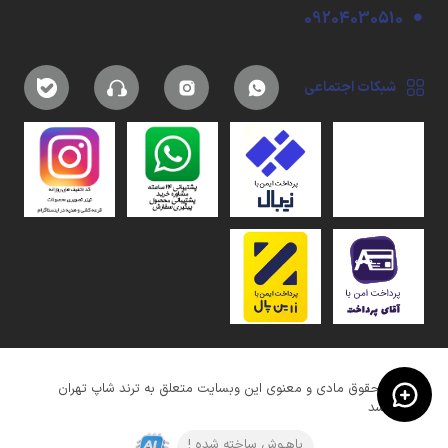
09204030510
شبکات اجتماعی
کلیه حقوق مادی و معنوی این وبسایت متعلق به ترند شاپ تهران
میباشد
باهـوش ساخته شده !