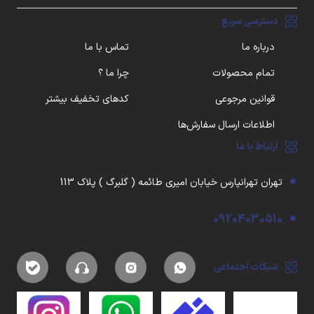
دسترسی سریع
درباره ما
تماس با ما
تمام محصولات
چرا ما ؟
قوانین مرجوعی
کدهای تخفیف بیشتر
اطلاعات ارسال سفارش‌ها
ارتباط با ما
تهران تهرانپارس خیابان امیری طائمه ( گلبرگ ) پلاک 113
09204030510
شبکات اجتماعی