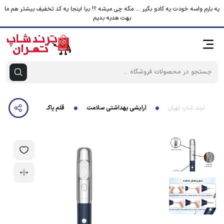
یه بارم واسه خودت یه کادو بگیر ... مگه چی میشه ؟! بیا اینجا یه کد تخفیف بیشتر هم ما
بهت هدیه بدیم
ترند شاپ تهران
آرایشی بهداشتی سلامت
قلم پاک سازی پوست کد ZM-604