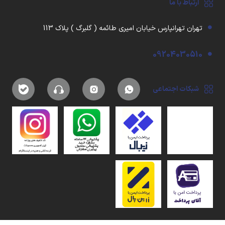
ارتباط با ما
تهران تهرانپارس خیابان امیری طائمه ( گلبرگ ) پلاک 113
09204030510
شبکات اجتماعی