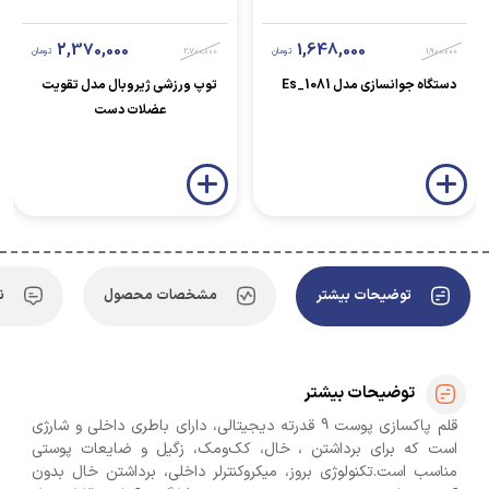
2,370,000
1,648,000
1,900,000
تومان
2,700,000
تومان
دستگاه جوانسازی مدل Es_1081
توپ ورزشی ژیروبال مدل تقویت
عضلات دست
توضیحات بیشتر
مشخصات محصول
ن
توضیحات بیشتر
قلم پاکسازی پوست 9 قدرته دیجیتالی، دارای باطری داخلی و شارژی
است که برای برداشتن ، خال، کک‌ومک، زگیل و ضایعات پوستی
مناسب است.تکنولوژی بروز، میکروکنترلر داخلی، برداشتن خال بدون