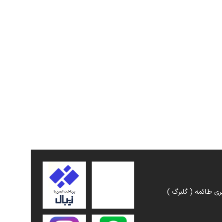
ری طائمه ( گلبرگ )