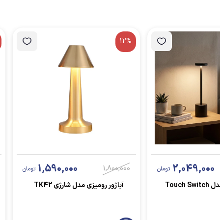
12%
1,590,000
2,049,000
1,800,000
تومان
تومان
Touch 
آباژور رومیزی مدل شارژی TK42