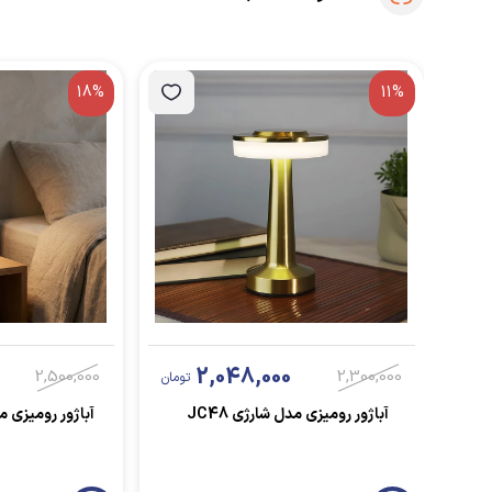
18%
11%
2,048,000
2,500,000
2,300,000
تومان
آباژور رومیزی مدل شارژی JC48
آباژور رومیزی مدل Switch