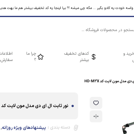
م واسه خودت یه کادو بگیر ... مگه چی میشه ؟! بیا اینجا یه کد تخفیف بیشتر هم ما بهت هدیه
رید و
کدهای تخفیف
چرا ما
اطلاعات
بیشتر
؟
سفارش‌ه
دی مدل مون لایت کد HD-M3X
نور ثابت ال ای دی مدل مون لایت کد HD-M3X
دسته بندی :
,
پیشنهادهای ویژه روزانه