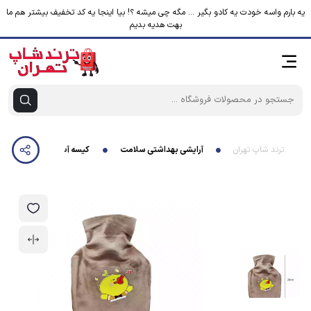
یه بارم واسه خودت یه کادو بگیر ... مگه چی میشه ؟! بیا اینجا یه کد تخفیف بیشتر هم ما
بهت هدیه بدیم
ترند شاپ تهران
آرایشی بهداشتی سلامت
کیسه آب گرم کودک مدل ج