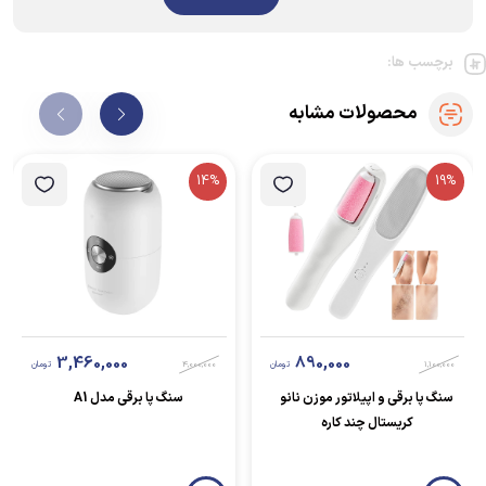
برچسب ها:
محصولات مشابه
14%
19%
3,460,000
890,000
1,100,000
تومان
4,000,000
تومان
سنگ پا برقی و اپیلاتور موزن نانو
سنگ پا برقی مدل A1
کریستال چند کاره