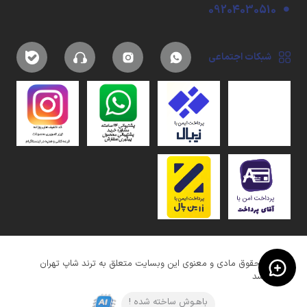
09204030510
شبکات اجتماعی
کلیه حقوق مادی و معنوی این وبسایت متعلق به ترند شاپ تهران
میباشد
باهـوش ساخته شده !