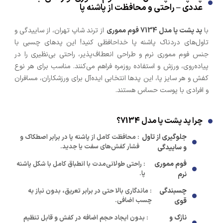
عددی – راحتی و محافظت از پاشنه پا
با
پد پشت پا مدل 7134 فوم مموری
از ترند شاپ تهران، از ساییدگی و
تاول‌های دردناک پاشنه پا خداحافظی کنید! این پدهای چسبی با
جنس فوم مموری نرم و طراحی انعطاف‌پذیر، راحتی بی‌نظیری را در
پیاده‌روی، ورزش و استفاده روزمره فراهم می‌کنند. مناسب برای هر نوع
کفش و هر سایز پا، این پدها انتخابی ایده‌آل برای ورزشکاران، مسافران
و افرادی با پوست حساس هستند.
چرا پد پشت پا مدل 7134؟
جلوگیری از تاول
: محافظت کامل از پاشنه پا در برابر اصطکاک و
فشار کفش‌های سفت یا جدید.
و ساییدگی
فوم مموری
: راحتی طولانی‌مدت با انطباق کامل با شکل پاشنه
پا.
نرم
چسبندگی
: ماندگاری بالا حتی در برابر تعریق، بدون نیاز به
چسب اضافی.
قوی
نازک و
: بدون ایجاد حجم اضافه در کفش و قابل تنظیم