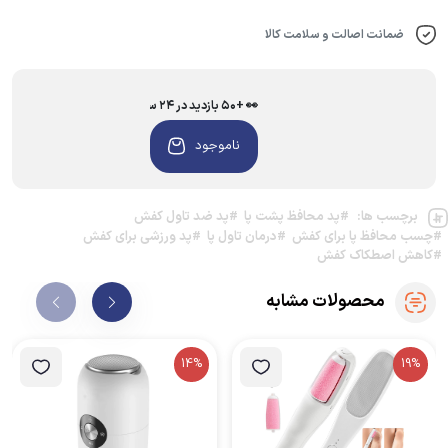
ضمانت اصالت و سلامت کالا
👀 +۵۰ بازدید در ۲۴ ساعت اخیر
ناموجود
برچسب ها:
#پد محافظ پشت پا
#پد ضد تاول کفش
#چسب محافظ پا برای کفش
#درمان تاول پا
#پد ورزشی برای کفش
#کاهش اصطکاک کفش
محصولات مشابه
14%
19%