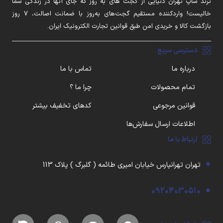
ترند شاپ تهران دنیایی از گجت های به روز که جای آنها در زندگی شما
خالیست! واردکننده مستقیم گجت‌های به‌روز با ضمانت اصالت، ۷ روز
بازگشت کالا و خریدی امن طبق قوانین تجارت الکترونیک ایران.
دسترسی سریع
درباره ما
تماس با ما
تمام محصولات
چرا ما ؟
قوانین مرجوعی
کدهای تخفیف بیشتر
اطلاعات ارسال سفارش‌ها
ارتباط با ما
تهران تهرانپارس خیابان امیری طائمه ( گلبرگ ) پلاک 113
09204030510