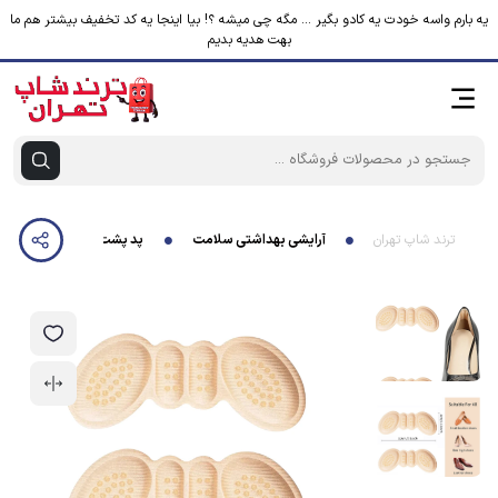
یه بارم واسه خودت یه کادو بگیر ... مگه چی میشه ؟! بیا اینجا یه کد تخفیف بیشتر هم ما
بهت هدیه بدیم
ترند شاپ تهران
آرایشی بهداشتی سلامت
پد پشت پا مدل 7134 فوم مموری وارداتی بسته 2 عددی