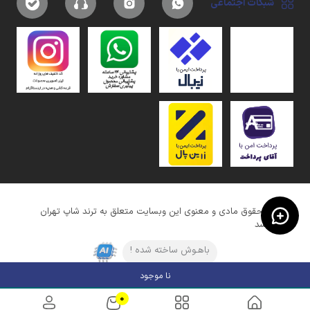
شبکات اجتماعی
کلیه حقوق مادی و معنوی این وبسایت متعلق به ترند شاپ تهران
میباشد
باهـوش ساخته شده !
نا موجود
0