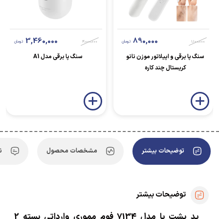
3,460,000
890,000
1,100,000
تومان
4,000,000
تومان
سنگ پا برقی و اپیلاتور موزن نانو
سنگ پا برقی مدل A1
کریستال چند کاره
توضیحات بیشتر
مشخصات محصول
ن
توضیحات بیشتر
پد پشت پا مدل 7134 فوم مموری وارداتی بسته 2