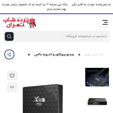
یه بارم واسه خودت یه کادو بگیر ... مگه چی میشه ؟! بیا اینجا یه کد تخفیف بیشتر هم ما
بهت هدیه بدیم
ترند شاپ تهران
ویدیو پروژکتور و اندروید باکس
اندروید باکس مدل 98H PRO