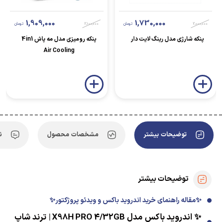
1,909,000
1,730,000
2,000,000
تومان
2,100,000
تومان
پنکه شارژی مدل رینگ لایت دار
پنکه رومیزی مدل مه پاش 4in1
Air Cooling
توضیحات بیشتر
مشخصات محصول
ن
توضیحات بیشتر
✨مقاله راهنمای خرید اندروید باکس و ویدئو پروژکتور✨
✨ اندروید باکس مدل X98H PRO 4/32GB | ترند شاپ