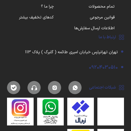
تمام محصولات
چرا ما ؟
قوانین مرجوعی
کدهای تخفیف بیشتر
اطلاعات ارسال سفارش‌ها
ارتباط با ما
تهران تهرانپارس خیابان امیری طائمه ( گلبرگ ) پلاک 113
09204030510
شبکات اجتماعی