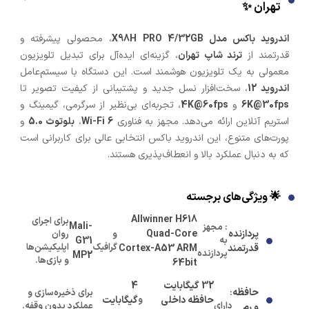
تهران ✨
اندروید باکس مدل X98H PRO 4/32GB
، محصولی پیشرفته و
قدرتمند از
ترند شاپ تهران
، گزینه‌ای ایده‌آل برای تبدیل تلویزیون
معمولی به یک تلویزیون هوشمند است. این دستگاه با سیستم‌عامل
اندروید 12
، سخت‌افزار نسل جدید و پشتیبانی از کیفیت تصویر تا
6K@30fps
و
4K@60fps
، تجربه‌ای بی‌نظیر از سرگرمی، گیمینگ و
استریم آنلاین ارائه می‌دهد. مجهز به فناوری
Wi-Fi 6
،
بلوتوث 5.0
و
پورت‌های متنوع، این اندروید باکس انتخابی عالی برای کاربرانی است
که به دنبال عملکرد بالا و انعطاف‌پذیری هستند.
🌟 ویژگی‌های برجسته
Allwinner H618
برای اجرای
Mali-
: مجهز
پردازنده
Quad-Core
و
روان
به
G31
گرافیک
اپلیکیشن‌ها
قدرتمند
Cortex-A53 ARM
پردازنده
MP2
و بازی‌ها.
64bit
32 گیگابایت
4
حافظه
:
برای ذخیره‌سازی و
حافظه داخلی
و
گیگابایت
دارای
عملکرد بدون وقفه.
و رم