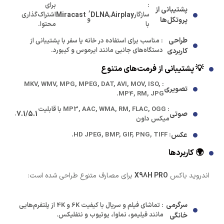
:
برای
پشتیبانی از
,
سازگار
Airplay
,
DLNA
Miracast
اشتراک‌گذاری
و
پروتکل‌ها
با
محتوا.
طراحی
: مناسب برای استفاده در خانه یا سفر با پشتیبانی از
دستگاه‌های جانبی مانند ایرموس و کیبورد.
کاربردی
💡 پشتیبانی از فرمت‌های متنوع
: MKV, WMV, MPG, MPEG, DAT, AVI, MOV, ISO,
تصویری
MP4, RM, JPG.
: MP3, AAC, WMA, RM, FLAC, OGG با قابلیت
صوتی
7.1/5.1
.
میکس داون
عکس
: HD JPEG, BMP, GIF, PNG, TIFF.
🌍 کاربردها
اندروید باکس
X98H PRO
برای مصارف متنوع طراحی شده است:
سرگرمی
: تماشای فیلم و سریال با کیفیت 6K و 4K از پلتفرم‌هایی
مانند فیلیمو، نماوا، یوتیوب و نتفلیکس.
خانگی