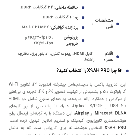
حافظه داخلی
: 32 گیگابایت DDR3.
رم
: 4 گیگابایت DDR3.
مشخصات
:
فنی
پردازنده گرافیکی
: Mali-G31 MP2.
رزولوشن
: تا 6K@30fps و
4K@60fps.
خروجی
اقلام
: کابل HDMI، ریموت کنترل، آداپتور برق، دفترچه
راهنما.
همراه
💫 چرا X98H PRO را انتخاب کنید؟
این اندروید باکس با سیستم‌عامل پیشرفته اندروید 12، فناوری Wi-Fi
6، بلوتوث 5.0 و پشتیبانی از کیفیت تصویر 6K و 4K، تجربه‌ای بی‌نظیر
از سرگرمی و عملکرد ارائه می‌دهد. پورت‌های متنوع شامل دو HDMI،
USB 2.0 و Optical S/PDIF، همراه با پشتیبانی از پروتکل‌های
DLNA
,
Miracast
, و
Airplay
، این دستگاه را به گزینه‌ای ایده‌آل برای
هوشمندسازی تلویزیون، گیمینگ و استریم آنلاین تبدیل کرده است.
X98H PRO
انتخابی هوشمندانه برای کاربرانی است که به دنبال