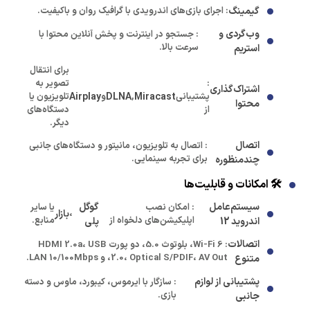
گیمینگ
: اجرای بازی‌های اندرویدی با گرافیک روان و باکیفیت.
وب‌گردی و
: جستجو در اینترنت و پخش آنلاین محتوا با
سرعت بالا.
استریم
برای انتقال
:
تصویر به
اشتراک‌گذاری
پشتیبانی
Miracast
,
DLNA
و
Airplay
تلویزیون یا
محتوا
از
دستگاه‌های
دیگر.
اتصال
: اتصال به تلویزیون، مانیتور و دستگاه‌های جانبی
برای تجربه سینمایی.
چندمنظوره
🛠️ امکانات و قابلیت‌ها
سیستم‌عامل
گوگل
: امکان نصب
یا سایر
،
بازار
اپلیکیشن‌های دلخواه از
منابع.
اندروید 12
پلی
اتصالات
: Wi-Fi 6، بلوتوث 5.0، دو پورت HDMI 2.0a، USB
2.0، Optical S/PDIF، AV Out، و LAN 10/100Mbps.
متنوع
پشتیبانی از لوازم
: سازگار با ایرموس، کیبورد، ماوس و دسته
بازی.
جانبی