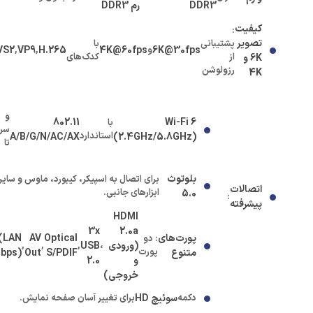
DDR3
رم DDR3
کیفیت
:
تصویر
پشتیبانی
با
6K@30fps
و
4K@60fps
H.265
,
VP9
,
VS2
از
کدک‌های
6K و
رزولوشن
4K
و
802.11
Wi-Fi 6
با
سر
استاندارد
A/B/G/N/AC/AX
(2.4GHz/5.8GHz)
تا
بلوتوث
برای اتصال به اسپیکر، کیبورد، ماوس و سایر
اتصالات
ابزارهای جانبی.
5.0
:
پیشرفته
HDMI
3x
2.0a
پورت‌های
Optical
AV
(LAN
: دو
(ورودی
،
USB
,
,
,
پورت
متنوع
S/PDIF
Out
Mbps)
و
2.0
خروجی)
دکمه
سوئیچ HD
برای تغییر آسان صفحه نمایش.