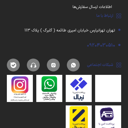
اطلاعات ارسال سفارش‌ها
ارتباط با ما
تهران تهرانپارس خیابان امیری طائمه ( گلبرگ ) پلاک 113
09204030510
شبکات اجتماعی