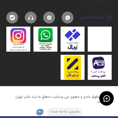
شبکات اجتماعی
کلیه حقوق مادی و معنوی این وبسایت متعلق به ترند شاپ تهران
میباشد
باهـوش ساخته شده !