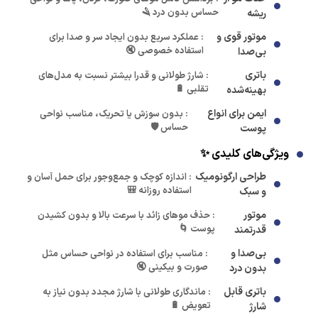
حساس بدون درد 🪒
ریشه
موتور قوی و
: عملکرد سریع بدون ایجاد سر و صدا برای
استفاده خصوصی 🔇
بی‌صدا
باتری
: شارژ طولانی و قدرا بیشتر نسبت به مدل‌های
تقلبی 🔋
بهینه‌شده
ایمن برای انواع
: بدون سوزش یا تحریک، مناسب نواحی
حساس 🛡️
پوست
ویژگی‌های کلیدی ✨
طراحی ارگونومیک
: اندازه کوچک و جمع‌وجور برای حمل آسان و
استفاده روزانه 🎒
و سبک
موتور
: حذف موهای زائد با سرعت بالا و بدون کشیدن
پوست 🌀
قدرتمند
بی‌صدا و
: مناسب برای استفاده در نواحی حساس مثل
صورت و بیکینی 🔇
بدون درد
باتری قابل
: ماندگاری طولانی با شارژ مجدد بدون نیاز به
تعویض 🔋
شارژ