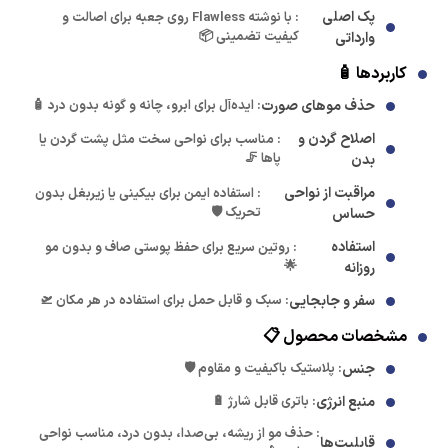
پک اصلی
: با نوشته Flawless روی جعبه برای اصالت و
کیفیت تضمینی 📦
وارداتی
کاربردها 🧴
حذف موهای صورت
: ایده‌آل برای ابرو، چانه و گونه بدون درد 🧴
اصلاح گردن و
: مناسب برای نواحی سخت مثل پشت گردن یا
پاها 🦵
بدن
مراقبت از نواحی
: استفاده ایمن برای بیکینی یا زیربغل بدون
تحریک 🛡️
حساس
استفاده
: روتین سریع برای حفظ پوستی صاف و بدون مو
🌟
روزانه
سفر و جابجایی
: سبک و قابل حمل برای استفاده در هر مکان 🛫
مشخصات محصول 📋
جنس
: پلاستیک باکیفیت و مقاوم 🛡️
منبع انرژی
: باتری قابل شارژ 🔋
: حذف مو از ریشه، بی‌صدا، بدون درد، مناسب نواحی
قابلیت‌ها