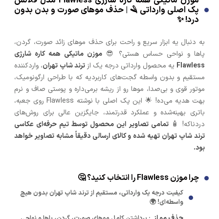
موزن ماتیکی همه کاره شارژی Flawless مدل فلالس
پک اصلی وارداتی 🪒 | حذف موهای صورت و بدن بدون
درد! ✨
به دنبال یه ابزار سریع و راحت برای حذف موهای زائد صورت، گردن،
پاها و نواحی حساس هستی؟ 😎
موزن ماتیکی همه کاره شارژی
Flawless
یه محصول وارداتی درجه یک از
ترند شاپ تهران
، واردکننده
مستقیم و بدون واسطه گجت‌های کاربردیه که با طراحی ارگونومیک،
موتور قوی و بی‌صدا، موها رو از ریشه برمی‌داره و پوستی صاف و نرم
بهت هدیه می‌ده! 🌟 این پک اصلی با نوشته Flawless روی جعبه،
باتری بهینه‌شده و عملکرد قدرتمند، جایگزین عالی برای روش‌های
دردناکه! 🧴
تمامی تصاویر این محصول توسط تیم حرفه‌ای عکاسی
ترند شاپ تهران تهیه شده و کالای ارسالی دقیقاً مشابه تصاویر خواهد
بود.
چرا موزن Flawless را انتخاب کنید؟ 🤔
کیفیت درجه یک وارداتی، مستقیم از ترند شاپ تهران بدون هیچ
واسطه‌ای! 🌍
حذف مو از
: برداشتن کامل موهای صورت، گردن، پاها و نواحی