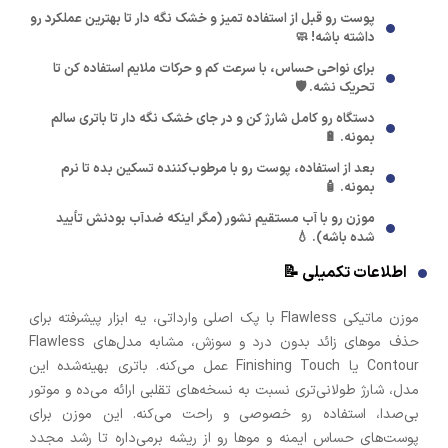
پوست رو قبل از استفاده تمیز و خشک نگه دار تا بهترین عملکرد رو
داشته باشه! 🧼
برای نواحی حساس، با سرعت کم و حرکات ملایم استفاده کن تا
تحریک نشه. 🛡️
دستگاه رو کامل شارژ کن و در جای خشک نگه دار تا باتری سالم
بمونه. 🔋
بعد از استفاده، پوست رو با مرطوب‌کننده تسکین بده تا نرم
بمونه. 🧴
موزن رو با آب مستقیم نشور (مگر اینکه ضدآب بودنش تأیید
شده باشه). 💧
اطلاعات تکمیلی 📝
موزن ماتیکی Flawless با پک اصلی وارداتی، یه ابزار پیشرفته برای
حذف موهای زائد بدون درد و سوزش، مشابه مدل‌های Flawless
Contour یا Finishing Touch عمل می‌کنه. باتری بهینه‌شده این
مدل، شارژ طولانی‌تری نسبت به نسخه‌های تقلبی ارائه می‌ده و موتور
بی‌صدا، استفاده رو خصوصی و راحت می‌کنه. این موزن برای
پوست‌های حساس ایمنه و موها رو از ریشه برمی‌داره تا رشد مجدد