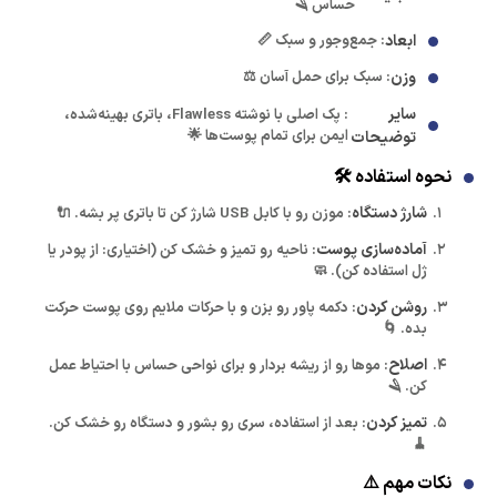
حساس 🪒
ابعاد
: جمع‌وجور و سبک 📏
وزن
: سبک برای حمل آسان ⚖️
سایر
: پک اصلی با نوشته Flawless، باتری بهینه‌شده،
ایمن برای تمام پوست‌ها 🌟
توضیحات
نحوه استفاده 🛠️
شارژ دستگاه
: موزن رو با کابل USB شارژ کن تا باتری پر بشه. 🔌
آماده‌سازی پوست
: ناحیه رو تمیز و خشک کن (اختیاری: از پودر یا
ژل استفاده کن). 🧼
روشن کردن
: دکمه پاور رو بزن و با حرکات ملایم روی پوست حرکت
بده. 🌀
اصلاح
: موها رو از ریشه بردار و برای نواحی حساس با احتیاط عمل
کن. 🪒
تمیز کردن
: بعد از استفاده، سری رو بشور و دستگاه رو خشک کن.
🧹
نکات مهم ⚠️