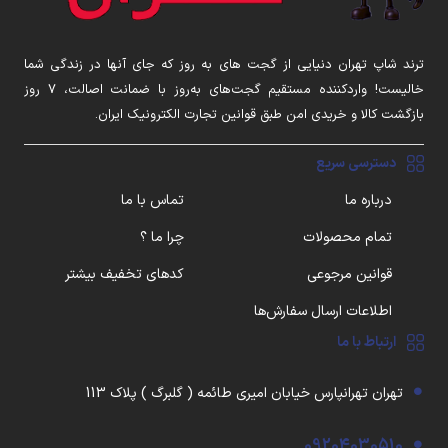
ترند شاپ تهران دنیایی از گجت های به روز که جای آنها در زندگی شما
خالیست! واردکننده مستقیم گجت‌های به‌روز با ضمانت اصالت، ۷ روز
بازگشت کالا و خریدی امن طبق قوانین تجارت الکترونیک ایران.
دسترسی سریع
درباره ما
تماس با ما
تمام محصولات
چرا ما ؟
قوانین مرجوعی
کدهای تخفیف بیشتر
اطلاعات ارسال سفارش‌ها
ارتباط با ما
تهران تهرانپارس خیابان امیری طائمه ( گلبرگ ) پلاک 113
09204030510