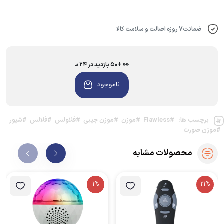
ضمانت7 روزه اصالت و سلامت کالا
👀 +۵۰ بازدید در ۲۴ ساعت اخیر
ناموجود
برچسب ها:
#Flawless
#موزن
#موزن جیبی
#فلاولس
#فلالس
#شیور
#موزن صورت
محصولات مشابه
1%
21%