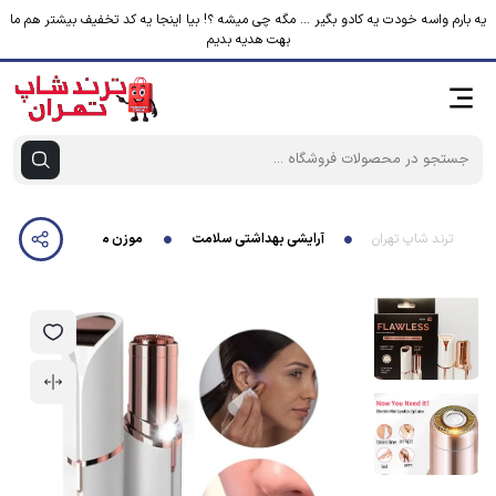
یه بارم واسه خودت یه کادو بگیر ... مگه چی میشه ؟! بیا اینجا یه کد تخفیف بیشتر هم ما
بهت هدیه بدیم
ترند شاپ تهران
آرایشی بهداشتی سلامت
موزن ماتیکی همه کاره شارژی Flawless مدل فلالس پک اصلی و