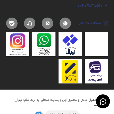
09204030510
شبکات اجتماعی
کلیه حقوق مادی و معنوی این وبسایت متعلق به ترند شاپ تهران
میباشد