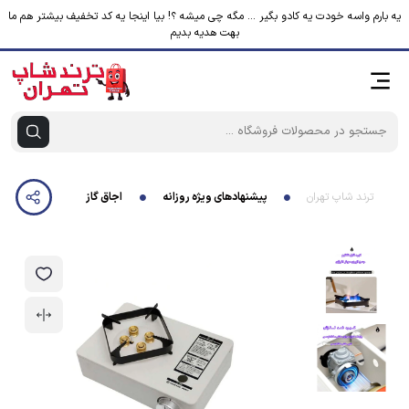
یه بارم واسه خودت یه کادو بگیر ... مگه چی میشه ؟! بیا اینجا یه کد تخفیف بیشتر هم ما
بهت هدیه بدیم
ترند شاپ تهران
پیشنهادهای ویژه روزانه
اجاق گاز سفری مدل AEM-003