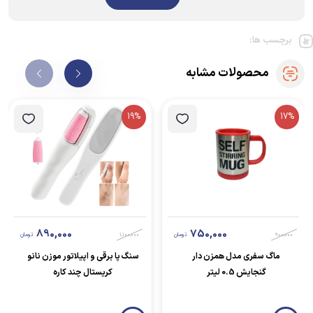
برچسب ها:
محصولات مشابه
19%
17%
890,000
750,000
900,000
تومان
1,100,000
تومان
ماگ سفری مدل همزن دار
سنگ پا برقی و اپیلاتور موزن نانو
گنجایش 0.5 لیتر
کریستال چند کاره