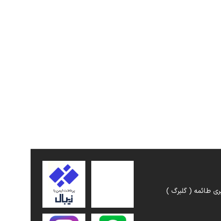
ری طائمه ( گلبرگ )