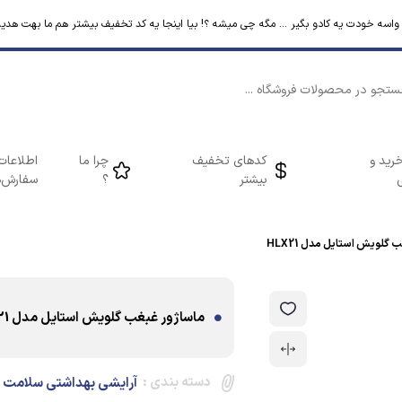
م واسه خودت یه کادو بگیر ... مگه چی میشه ؟! بیا اینجا یه کد تخفیف بیشتر هم ما بهت هدیه
رید و
کدهای تخفیف
چرا ما
اطلاعات
بیشتر
؟
سفارش‌ه
 گلویش استایل مدل HLX21
ماساژور غبغب گلویش استایل مدل HLX21
دسته بندی :
آرایشی بهداشتی سلامت