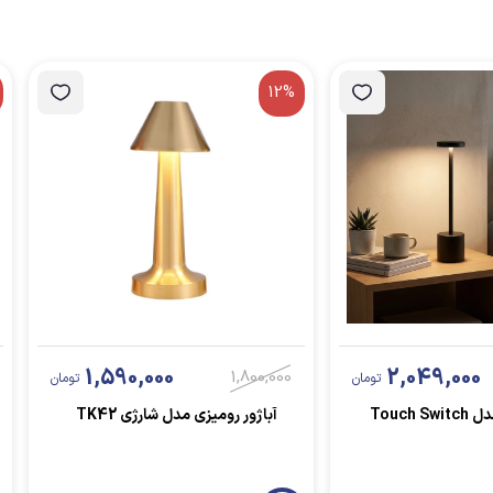
12%
1,590,000
2,049,000
1,800,000
تومان
تومان
Touch 
آباژور رومیزی مدل شارژی TK42