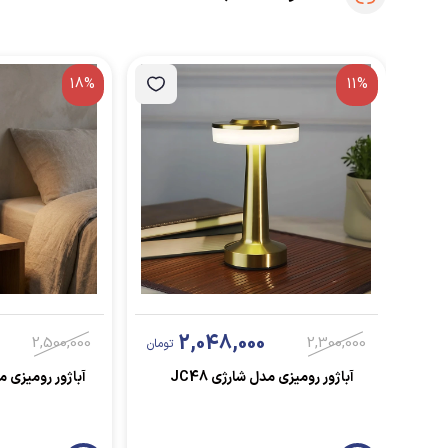
18%
11%
2,048,000
2,500,000
2,300,000
تومان
آباژور رومیزی مدل شارژی JC48
آباژور رومیزی مدل Switch