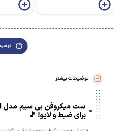
توضیحا
توضیحات بیشتر
برای ضبط و لایو! 🎵
به دنبال یه ست میکروفن بی‌سیم کوچک و باکیفیت ب