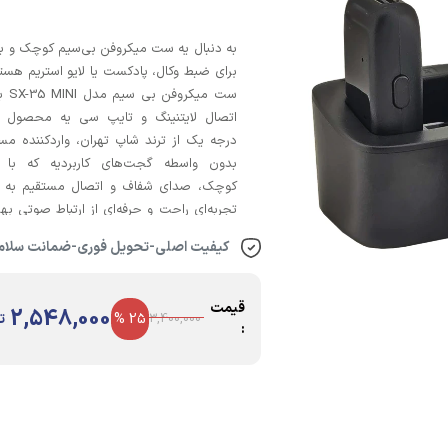
به دنبال یه ست میکروفن بی‌سیم کوچک و ب
برای ضبط وکال، پادکست یا لایو استریم هس
ست میکرو
اتصال لایتنینگ و تایپ سی یه محصول وا
درجه یک از ترند شاپ تهران، واردکننده مس
بدون واسطه گجت‌های کاربردیه که با 
کوچک، صدای شفاف و اتصال مستقیم به 
تجربه‌ای راحت و حرفه‌ای از ارتباط صوتی بهت
می‌ده! 🌟 این میکروفن با وزن سبک و سازگ
کیفیت اصلی-تحویل فوری-ضمانت سلامت
iOS و Android، برای تولیدکنندگان محتوا 
موبایل عالیه و کیفیت ممتازش دوام و کار
تضمین می‌کنه! 🎧 تمامی تصاویر این 
قیمت
2,548,000
25 %
ت
3,400,000
توسط تیم حرفه‌ای عکاسی ترند شاپ تهران
:
شده و کالای ارسالی دقیقاً مشابه تصاویر خواه