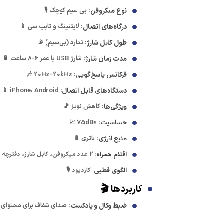
نوع میکروفن
: بی سیم کوچک 🎙️
درگاه‌های اتصال
: لایتنینگ و تایپ سی 📱
طول کابل شارژ
: ندارد (بی‌سیم) 📡
مدت زمان شارژ
: شارژ USB با عمر 6-8 ساعت 🔋
فرکانس پاسخ‌گویی
: 20Hz-20kHz 🎶
دستگاه‌های قابل اتصال
: iPhone، Android 📱
ویژگی‌ها
: کاهش نویز 🎵
حساسیت
: ≥75dB 📈
منبع انرژی
: باتری 🔋
اقلام همراه
: 2 عدد میکروفن، کابل شارژ، دفترچه راهنما 📦
الگوی قطبی
: کاردیود 🎙️
کاربردها 🎬
ضبط وکال و پادکست
: صدای شفاف برای محتوای