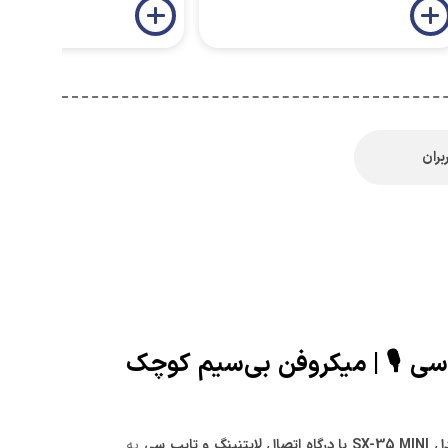
بران
ل لایتنینگ و تایپ سی 🎙️ | میکروفن بی‌سیم کوچک
تایپ سی
یه