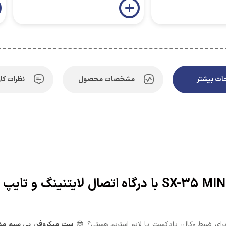
ت بیشتر
مشخصات محصول
نظرات کار
ست میکروفن بی سیم مدل SX-35 MINI با درگاه اتصا
رای ضبط وکال، پادکست یا لایو استریم هستی؟ 😎
ست میکروفن بی سیم مدل SX-35 MINI با درگاه اتصال لایتنینگ و 