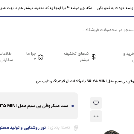
م واسه خودت یه کادو بگیر ... مگه چی میشه ؟! بیا اینجا یه کد تخفیف بیشتر هم ما بهت هدیه
رید و
کدهای تخفیف
چرا ما
اطلاعات
بیشتر
؟
سفارش‌ه
SX-35 MIN با درگاه اتصال لایتنینگ و تایپ سی
ست میکروفن بی سیم مدل SX-35 MINI با درگاه اتصال لایتنینگ و تایپ سی
دسته بندی :
نور روشنایی و تولید محتو