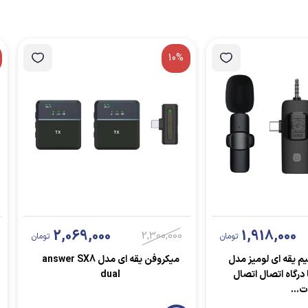
10%
2,069,000
1,918,000
2,300,000
تومان
تومان
 یقه ای لومیز مدل
میکروفن یقه ای مدل answer SX8
2mic-3 با درگاه اتصال اتصال
dual
ت...