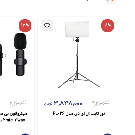
13%
11%
3,838,000
2,200,000
4,300,000
تومان
نور ثابت ال ای دی مدل PL-26
میکروفون بی سیم
way