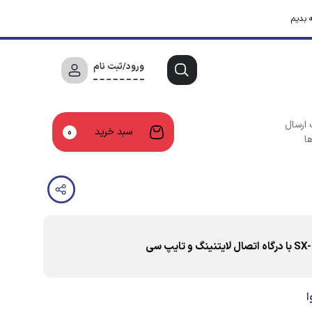
 بدیم
ورود/ثبت نام
 ارسال
سبد خرید
0
ا
ا