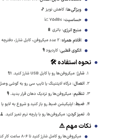
ویژگی‌ها
: کاهش نویز 🎵
حساسیت
: ≥75dB 📈
منبع انرژی
: باتری 🔋
اقلام همراه
: 2 عدد میکروفن، کابل شارژ، دفترچه راهنما 📦
الگوی قطبی
: کاردیود 🎙️
نحوه استفاده 🛠️
شارژ
: میکروفن‌ها رو با کابل USB شارژ کنید. 🔌
اتصال
: درگاه لایتنینگ یا تایپ سی رو به گوشی وصل
تنظیم
: میکروفن‌ها رو نزدیک دهان قرار بدید. 🎙️
ضبط
: اپلیکیشن ضبط رو باز کنید و شروع به لایو یا
تمیز کردن
: میکروفن‌ها رو با پارچه نرم تمیز کنید. 🧹
نکات مهم ⚠️
میکروفن‌ها رو کامل شارژ کنید تا 6-8 ساعت کار کنن! 🔋