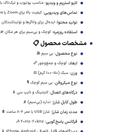
لایو استریم و ویدیو
: مناسب یوتیوب و تیک‌تاک با
تماس‌های ویدیویی
: کیفیت بالا برای Zoom یا Skype 💼
تولید محتوا
: ایده‌آل برای ولاگرها و تولیدکنندگان 
استفاده روزمره
: کوچک و بی‌سیم برای هر مکان 🛫
مشخصات محصول 📋
نوع محصول
: بی سیم 🎤
ابعاد
: کوچک و جمع‌وجور 📏
وزن
: سبک (50-100 گرم) ⚖️
نوع میکروفن
: بی سیم کوچک 🎙️
درگاه‌های اتصال
: لایتنینگ و تایپ سی 📱
طول کابل شارژ
: ندارد (بی‌سیم) 📡
مدت زمان شارژ
: شارژ USB با عمر 6-8 ساعت 🔋
فرکانس پاسخ‌گویی
: 20Hz-20kHz 🎶
دستگاه‌های قابل اتصال
: iPhone، Android 📱