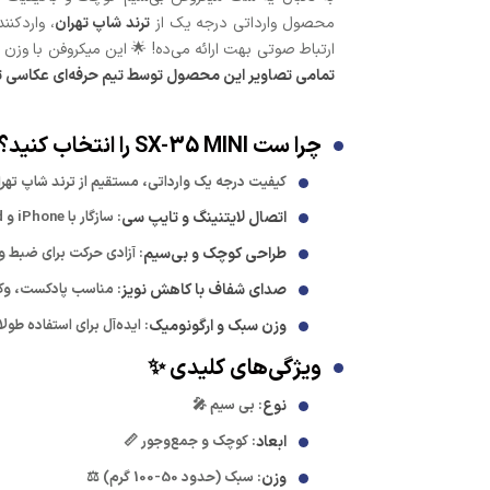
محصول وارداتی درجه یک از
ترند شاپ تهران
، واردکن
ارتباط صوتی بهت ارائه می‌ده! 🌟 این میکروفن با وزن سبک و سازگاری با iOS و Android، برای تولیدکنندگان محتوا و کاربران موبایل عالیه و ک
تمامی تصاویر این محصول توسط تیم حرفه‌ای عکاسی ترند
چرا ست SX-35 MINI را انتخاب کنید؟ 🤔
کیفیت درجه یک وارداتی، مستقیم از ترند شاپ تهر
اتصال لایتنینگ و تایپ سی
: سازگار با iPhone و Android بدون نیاز به دانگل 📱
طراحی کوچک و بی‌سیم
: آزادی حرکت برای ضبط و 
صدای شفاف با کاهش نویز
: مناسب پادکست، وکال
وزن سبک و ارگونومیک
: ایده‌آل برای استفاده ط
ویژگی‌های کلیدی ✨
نوع
: بی سیم 🎤
ابعاد
: کوچک و جمع‌وجور 📏
وزن
: سبک (حدود 50-100 گرم) ⚖️