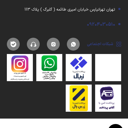
تهران تهرانپارس خیابان امیری طائمه ( گلبرگ ) پلاک 113
09204030510
شبکات اجتماعی