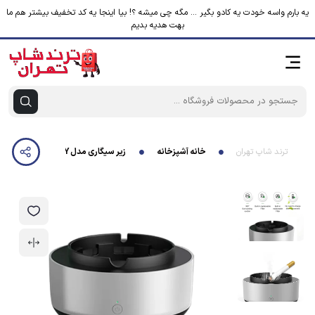
یه بارم واسه خودت یه کادو بگیر ... مگه چی میشه ؟! بیا اینجا یه کد تخفیف بیشتر هم ما
بهت هدیه بدیم
ترند شاپ تهران
خانه آشپزخانه
زیر سیگاری مدل AS-08GRY