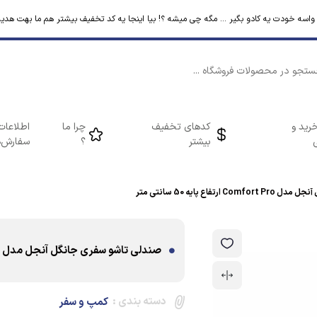
م واسه خودت یه کادو بگیر ... مگه چی میشه ؟! بیا اینجا یه کد تخفیف بیشتر هم ما بهت هدیه
رید و
کدهای تخفیف
چرا ما
اطلاعات
بیشتر
؟
سفارش‌ه
فاع پایه 50 سانتی متر
صندلی تاشو سفری جانگل آنجل مدل Comfort Pro ارتفاع پایه 50 سانتی متر
دسته بندی :
کمپ و سفر