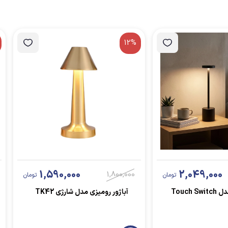
12%
1,590,000
2,049,000
1,800,000
تومان
تومان
Touch 
آباژور رومیزی مدل شارژی TK42