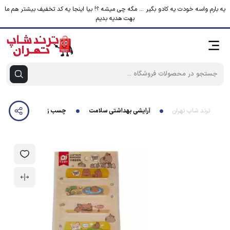
یه بارم واسه خودت یه کادو بگیر ... مگه چی میشه ؟! بیا اینجا یه کد تخفیف بیشتر هم ما
بهت هدیه بدیم
ترند شاپ تهران
آرایشی بهداشتی سلامت
چسب زخم فانتزی مدل سمور بسته 5 ع