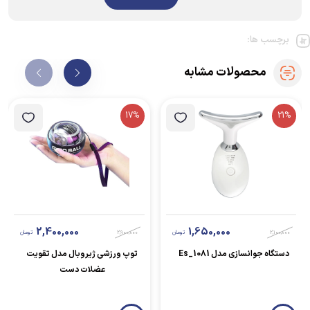
برچسب ها:
محصولات مشابه
17%
21%
2,400,000
1,650,000
2,100,000
تومان
2,900,000
تومان
دستگاه جوانسازی مدل Es_1081
توپ ورزشی ژیروبال مدل تقویت
عضلات دست