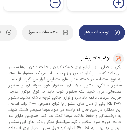
توضیحات بیشتر
مشخصات محصول
ن
توضیحات بیشتر
یکی از اصلی ترین لوازم برای خشک کردن و حالت دادن موها سشوار
می باشد که جزو پرکاربردترین لوازم به حساب می آید. سشوار ها بسته
به نوع استفاده در دسته بندی های متفاوتی قرار می گیرند از جمله
سشوار خانگی، سشوار حرفه ای، سشوار فوق حرفه ای و سشوار
مسافرتی. برای خرید یک سشوار خوب باید به نوع موتور، قدرت،
حرارت، سرعت، دکمه باد سرد و لوازم جانبی توجه داشته باشید. سشوار
RE-2060 یکی از مدل های سشوار با توان مصرفی 3000 وات است .
این عملکرد در عین حال که باعث می شود موها سریعتر خشک شوند
به درخشندگی و حفظ لطافت موها کمک می کند. همچنین دارای سه
حالت حرارت سرد، ملایم و گرم میباشد.از دیگر ویژگی های این سشوار
میتوان به برس به قطر 40 اشاره کرد.طول سیم سشوار برای استفاده