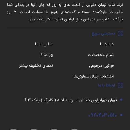
ترند شاپ تهران دنیایی از گجت های به روز که جای آنها در زندگی شما
خالیست! واردکننده مستقیم گجت‌های به‌روز با ضمانت اصالت، ۷ روز
بازگشت کالا و خریدی امن طبق قوانین تجارت الکترونیک ایران.
دسترسی سریع
درباره ما
تماس با ما
تمام محصولات
چرا ما ؟
قوانین مرجوعی
کدهای تخفیف بیشتر
اطلاعات ارسال سفارش‌ها
ارتباط با ما
تهران تهرانپارس خیابان امیری طائمه ( گلبرگ ) پلاک 113
09204030510