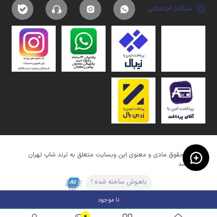
شبکات اجتماعی
کلیه حقوق مادی و معنوی این وبسایت متعلق به ترند شاپ تهران
میباشد
باهـوش ساخته شده !
نا موجود
0