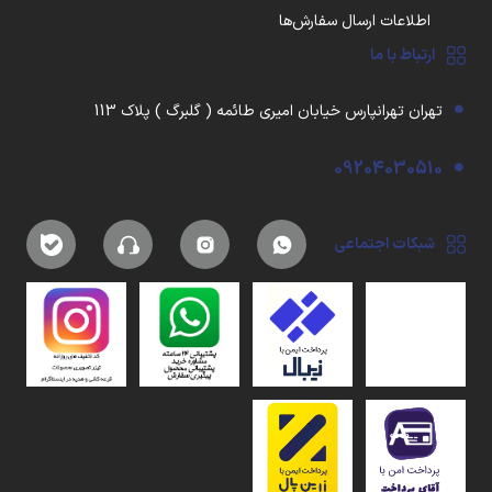
اطلاعات ارسال سفارش‌ها
ارتباط با ما
تهران تهرانپارس خیابان امیری طائمه ( گلبرگ ) پلاک 113
09204030510
شبکات اجتماعی