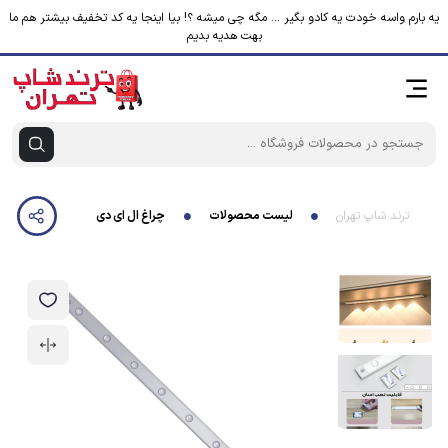
یه بارم واسه خودت یه کادو بگیر ... مگه چی میشه ؟! بیا اینجا یه کد تخفیف بیشتر هم ما
بهت هدیه بدیم
ترند شاپ تهران
لیست محصولات
چراغ ال ای دی مدل زیر کابینتی کد LED8-80CM