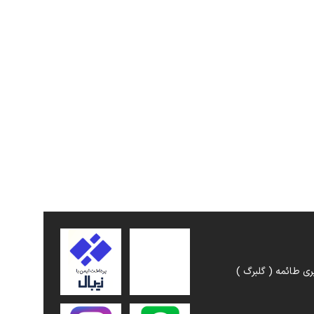
ری طائمه ( گلبرگ )