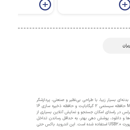
بران
به ابعاد کوچک، بدنه‌ای بسیار زیبا، با طراحی بی‌نظیر و صنعتی، پردازشگر
مرکزی 4 هسته‌ای بسیار پیشرفته Allwinner H313 Quad Core بر پایه تکنولوژی Cortex A53 و پردازشگر گرافیکی پرسرعت Mali G31 حافظه سیستمی 2 گیگابایت و حافظه ذخیره سازی 16
مت ویدیویی با بیشینه‌ی تفکیک پذیری تا 4K@60fps ، پورت LAN گیگابیت 10/100،پشتیبانی از 5G, شبکه وایرلس در راستای امکان جستجو و نمایش آنلاین بسیاری از
اده‌ها و دانلود، پوشش دهی بهتر، به حداقل رساندن تداخل
فرکانسی و همچنین امکان پخش روان‌تر، مصرف کمتر انرژی و پایداری بهتر، اشاره کرد. در این اندروید باکس از درگاه HDMI ورژن 2.0 , پورت USB2.0 استفاده شده است. این اندروید باکس حتی