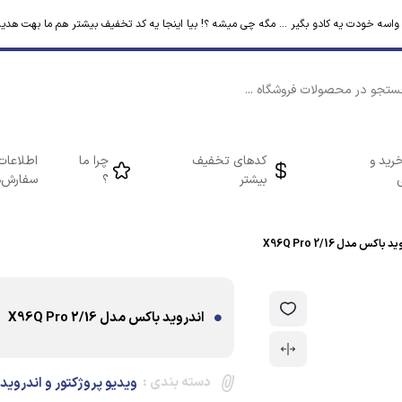
م واسه خودت یه کادو بگیر ... مگه چی میشه ؟! بیا اینجا یه کد تخفیف بیشتر هم ما بهت هدیه
رید و
کدهای تخفیف
چرا ما
اطلاعات
بیشتر
؟
سفارش‌ه
 باکس مدل X96Q Pro 2/16
اندروید باکس مدل X96Q Pro 2/16
دسته بندی :
ویدیو پروژکتور و اندروید