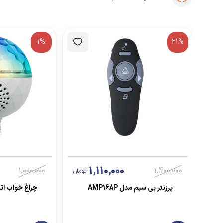
1%
21%
1,110,000
1,000,000
1,400,000
تومان
پرزنتر بی سیم مدل AMP16AP
چراغ خواب اتاق