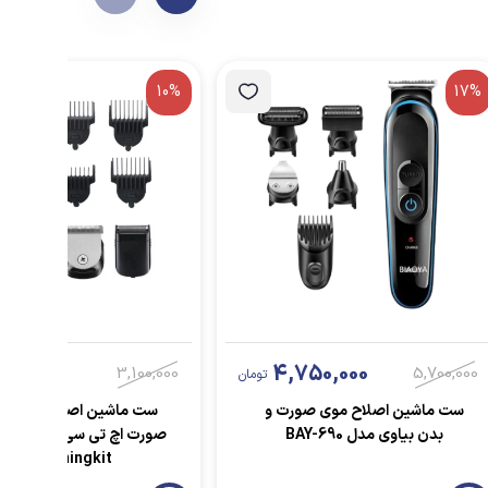
10%
17%
800,000
4,750,000
3,100,000
5,700,000
تومان
ست ماشین اصلاح موی صورت و
ست ماشین اصلاح موی بد
بدن بیاوی مدل BAY-690
صورت اچ تی س
Groomingkit