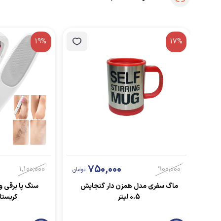
19%
17%
750,000
1,100,000
900,000
تومان
ماگ سفری مدل همزن دار گنجایش
سنگ پا برقی و 
0.5 لیتر
کریستا