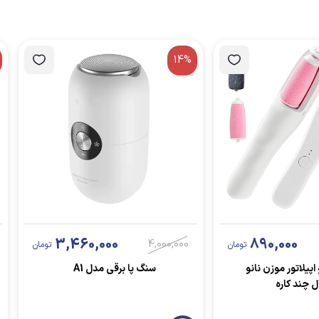
14%
3,460,000
890,000
4,000,000
تومان
تومان
اپیلاتور موزن نانو
سنگ پا برقی مدل A1
ل چند کاره