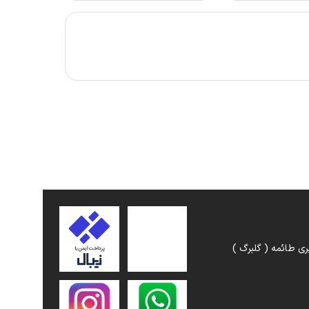
ری طائمه ( گلبرگ )