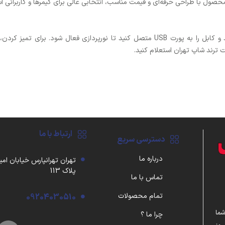
صول با طراحی حرفه‌ای و قیمت مناسب، انتخابی عالی برای گیمرها و کاربرانی اس
: ماوس پد را روی سطح صاف قرار دهید و کابل را به پورت USB متصل کنید تا نورپردا
ت ترند شاپ تهران استعلام کنید.
ارتباط با ما
دسترسی سریع
درباره ما
تهران تهرانپارس خیابان امی
پلاک 113
تماس با ما
تمام محصولات
09204030510
شما
چرا ما ؟