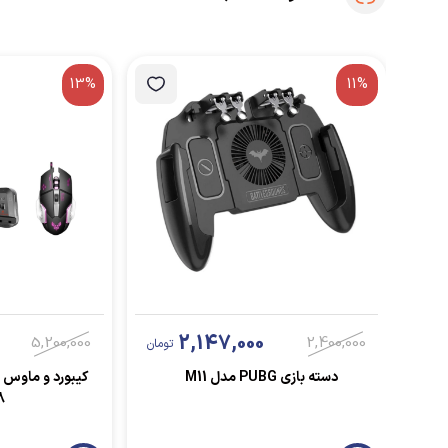
13%
11%
2,147,000
5,200,000
2,400,000
تومان
دسته بازی PUBG مدل M11
کیبورد و ماوس
8