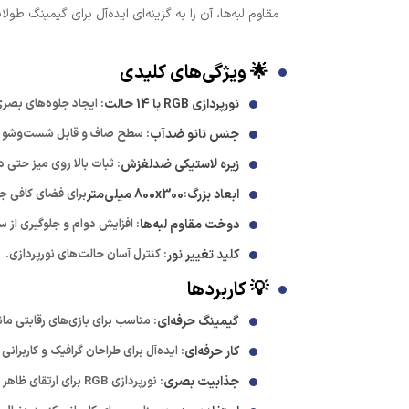
مقاوم لبه‌ها، آن را به گزینه‌ای ایده‌آل برای گیمینگ طو
🌟 ویژگی‌های کلیدی
نورپردازی RGB با 14 حالت
: ایجاد جلوه‌های بصر
جنس نانو ضدآب
: سطح صاف و قابل شست‌وشو برا
زیره لاستیکی ضدلغزش
: ثبات بالا روی میز حتی
ابعاد بزرگ
:
800x300 میلی‌متر
برای فضای کافی ج
دوخت مقاوم لبه‌ها
: افزایش دوام و جلوگیری از س
کلید تغییر نور
: کنترل آسان حالت‌های نورپردازی.
💡 کاربردها
گیمینگ حرفه‌ای
: مناسب برای بازی‌های رقابتی مانند FPS و MOBA که نیاز به حرکت دقیق و سریع ماو
کار حرفه‌ای
: ایده‌آل برای طراحان گرافیک و کاربرا
جذابیت بصری
: نورپردازی RGB برای ارتقای ظاهر میز گیمینگ یا محیط کار.