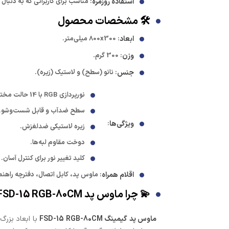
استفاده روزمره
: مناسب برای کاربرانی که به دنبا
🛠️ مشخصات محصول
ابعاد
: 800x300 میلی‌متر.
وزن
: 300 گرم.
جنس
: نانو (سطح) و لاستیک (زیره).
نورپردازی RGB با 14 حالت مختلف.
سطح ضدآب و قابل شست‌وشو.
ویژگی‌ها
:
زیره لاستیکی ضدلغزش.
دوخت مقاوم لبه‌ها.
کلید تغییر نور برای کنترل آسان.
اقلام همراه
: ماوس پد، کابل اتصال، دفترچه راهنما
💫 چرا ماوس پد FSD-15 RGB-80CM را انتخاب کنید؟
ماوس پد گیمینگ FSD-15 RGB-80CM