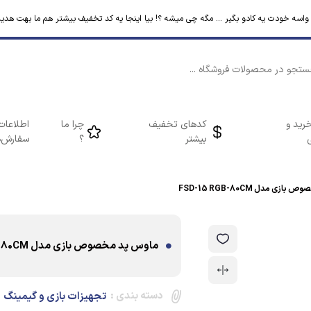
م واسه خودت یه کادو بگیر ... مگه چی میشه ؟! بیا اینجا یه کد تخفیف بیشتر هم ما بهت هدیه
رید و
کدهای تخفیف
چرا ما
اطلاعات
بیشتر
؟
سفارش‌ه
ی مدل FSD-15 RGB-80CM
ماوس پد مخصوص بازی مدل FSD-15 RGB-80CM
دسته بندی :
تجهیزات بازی و گیمینگ