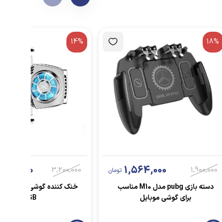
14%
18%
748,000
1,564,000
3,200,000
1,900,000
تومان
دسته بازی pubg مدل M10 مناسب
برای گوشی موبایل
RGB