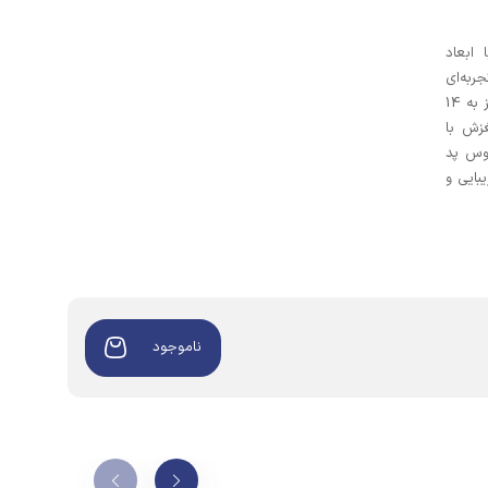
مینگ FSD-15 RGB-80CM با ابعاد
جربه‌ای
روان و دقیق برای گیمرها ارائه می‌دهد. مجهز به 14
لغزش با
اوس پد
بی از زیبایی و
ناموجود