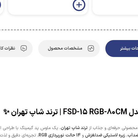
ت بیشتر
مشخصات محصول
نظرات کار
هران ✨
محصولی حرفه‌ای و جذاب از
ترند شاپ تهران
ضدآب
،
زیره لاستیکی ضدلغزش
و
14 حالت نورپردازی RGB
، تجربه‌ای دقیق و لذت‌