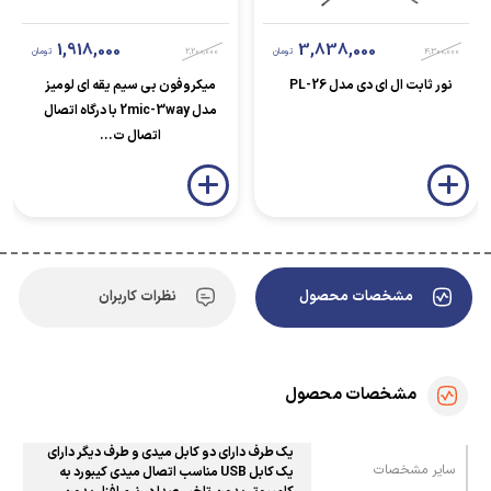
1,918,000
3,838,000
4,300,000
تومان
2,200,000
تومان
نور ثابت ال ای دی مدل PL-26
میکروفون بی سیم یقه ای لومیز
مدل 2mic-3way با درگاه اتصال
اتصال ت...
مشخصات محصول
نظرات کاربران
مشخصات محصول
یک طرف دارای دو کابل میدی و طرف دیگر دارای
سایر مشخصات
یک کابل USB مناسب اتصال میدی کیبورد به