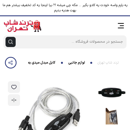
یه بارم واسه خودت یه کادو بگیر ... مگه چی میشه ؟! بیا اینجا یه کد تخفیف بیشتر هم ما
بهت هدیه بدیم
ترند شاپ تهران
لوازم جانبی
کابل مبدل میدی به یو اس بی مدل 180