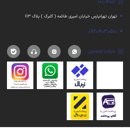
ارتباط با ما
تهران تهرانپارس خیابان امیری طائمه ( گلبرگ ) پلاک 113
09204030510
شبکات اجتماعی