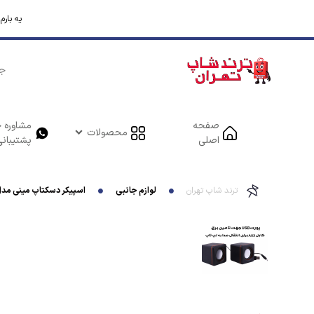
یه بار
صفحه
مشاوره خ
محصولات
اصلی
پشتیبانی
ترند شاپ تهران
لوازم جانبی
اسپیکر دسکتاپ مینی مدل T-805