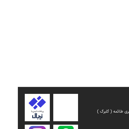
ری طائمه ( گلبرگ )