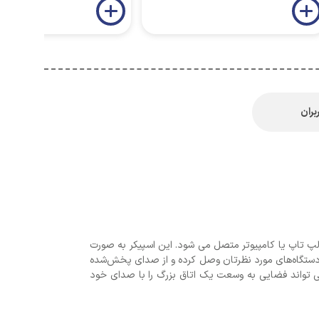
بران
ده که توسط یک پورت USB جهت تامین برق و یک کابل AUX برای انتقال صدا به لپ تاپ یا کامپیوتر متصل می شود. این اسپیکر به صورت
 کانکتور 3.5میلی‌متری آن را به گوشی موبایل یا دیگر دستگاه‌های مورد نظرتان وصل کرده و از صدای پخش‌شده
کر مانند امپدانس 4 اهم برخوردار می باشد. توان هر کدام از این اسپیکرها برابر 3 وات بوده و می تواند فضایی به وسعت یک اتاق بزرگ را با صدای خود