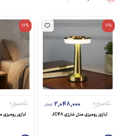
18%
11%
2,048,000
2,500,000
2,300,000
تومان
آباژور رومیزی مدل شارژی JC48
آباژور رومیزی مدل Switch