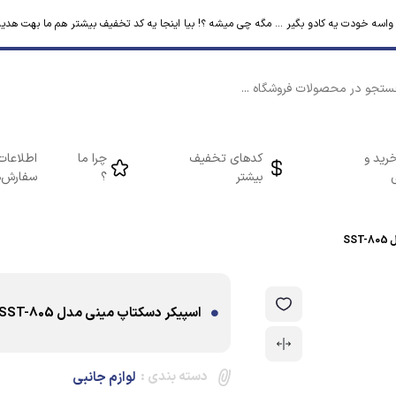
م واسه خودت یه کادو بگیر ... مگه چی میشه ؟! بیا اینجا یه کد تخفیف بیشتر هم ما بهت هدیه
رید و
کدهای تخفیف
چرا ما
اطلاعات
بیشتر
؟
سفارش‌ه
SS
اسپیکر دسکتاپ مینی مدل SST-805
دسته بندی :
لوازم جانبی