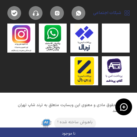
شبکات اجتماعی
کلیه حقوق مادی و معنوی این وبسایت متعلق به ترند شاپ تهران
میباشد
باهـوش ساخته شده !
نا موجود