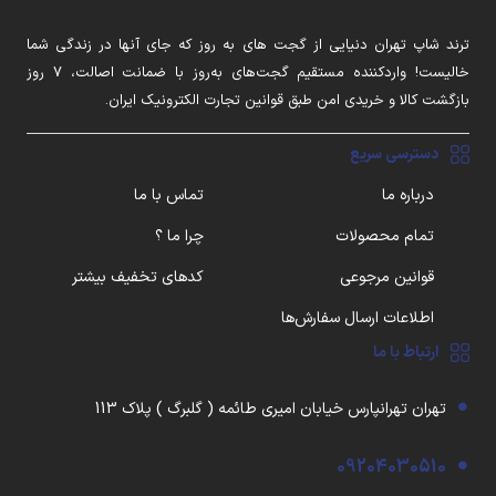
ترند شاپ تهران دنیایی از گجت های به روز که جای آنها در زندگی شما
خالیست! واردکننده مستقیم گجت‌های به‌روز با ضمانت اصالت، ۷ روز
بازگشت کالا و خریدی امن طبق قوانین تجارت الکترونیک ایران.
دسترسی سریع
درباره ما
تماس با ما
تمام محصولات
چرا ما ؟
قوانین مرجوعی
کدهای تخفیف بیشتر
اطلاعات ارسال سفارش‌ها
ارتباط با ما
تهران تهرانپارس خیابان امیری طائمه ( گلبرگ ) پلاک 113
09204030510