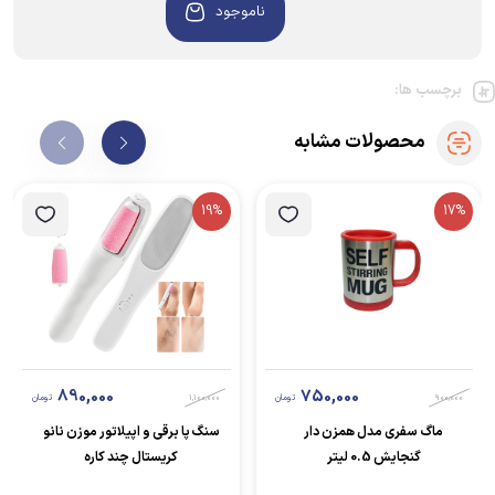
ناموجود
برچسب ها:
محصولات مشابه
19%
17%
890,000
750,000
900,000
تومان
1,100,000
تومان
ماگ سفری مدل همزن دار
سنگ پا برقی و اپیلاتور موزن نانو
گنجایش 0.5 لیتر
کریستال چند کاره