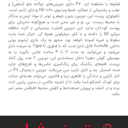
فیلم‌ها را مشاهده کرد. P7 دارای دوربین‌های دوگانه جلو (سلفی) و
عقب و پشتیبانی از عملکرد ضبط ویدیوی HD 1080 ودارای تایمر است.
تکنولوژی پرینت این دوربین بدون جوهر و تونر، از مواد ایمن و سازگار
با محیط زیست، بی بو و غیر سمی است و هیچ‌گونه تحریکی برای
پوست کودکان ندارد. این دوربین قابلیت پشتیبانی از کارت حافظه
میکرو SD را داشته و با کاور سیلیکونی همراه آن، خیال شما بابت
سقوط و ضربه آسوده خواهد بود. مجهز به یک باتری لیتیوم یونی
داخلی 800mAh قابل شارژ است که با فناوری Type-C به سرعت شارژ
می‌شود و می‌توانید به مدت 3 تا 4 ساعت عکس بگیرید یا به
موسیقی گوش دهید! داخل بسته‌بندی این دوربین 2 عدد رول کاغذ
پرینت، قلم‌های رنگارنگ برای رنگ‌آمیزی عکس‌ها و طرح‌های چاپ
شده، استیکر، بند و کابل تایپ سی می‌باشد. دوربین دیجیتال P7 در
کنار کارایی و سادگی با ظاهری زیبا و فانتزی، می‌تواند هدیه‌ای جذاب
برای کودک کنجکاو شما باشد تا از تجربه عکاسی در سنین پایین لذت
برده و در کشف و پرورش استعدادها و کاوش محیط اطرافش مثمر ثمر
باشد.