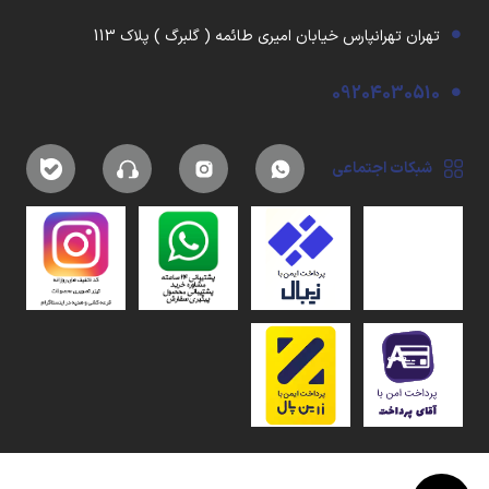
تهران تهرانپارس خیابان امیری طائمه ( گلبرگ ) پلاک 113
09204030510
شبکات اجتماعی