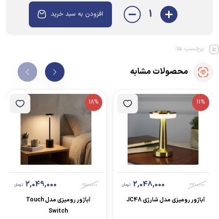
1
افزودن به سبد خرید
برچسب ها:
محصولات مشابه
18%
11%
2,049,000
2,048,000
2,300,000
تومان
2,500,000
تومان
آباژور رومیزی مدل شارژی JC48
آباژور رومیزی مدل Touch
Switch