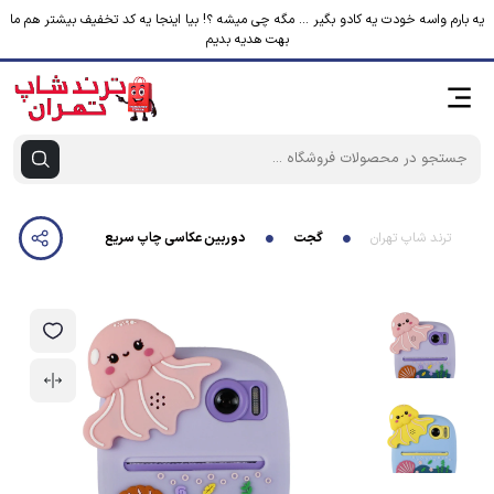
یه بارم واسه خودت یه کادو بگیر ... مگه چی میشه ؟! بیا اینجا یه کد تخفیف بیشتر هم ما
بهت هدیه بدیم
ترند شاپ تهران
گجت
دوربین عکاسی چاپ سریع مدل P7