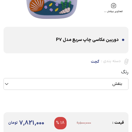
تصاویر بیشتر …
دوربین عکاسی چاپ سریع مدل P7
دسته بندی :
گجت
رنگ
بنفش
7,821,000
قیمت :
18 %
تومان
9,500,000