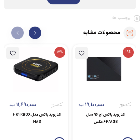
برچسب ها:
محصولات مشابه
17%
19%
11,690,000
19,100,000
23,500,000
تومان
14,000,000
تومان
اندروید باکس اچ 96 مدل
اندروید باکس مدل HK1 RBOX
64/8GB مکس
H8S