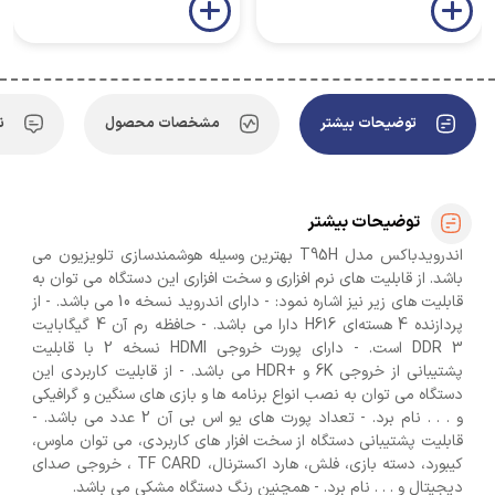
توضیحات بیشتر
مشخصات محصول
ن
توضیحات بیشتر
اندرویدباکس مدل T95H بهترین وسیله هوشمندسازی تلویزیون می
باشد. از قابلیت های نرم افزاری و سخت افزاری این دستگاه می توان به
قابلیت های زیر نیز اشاره نمود: - دارای اندروید نسخه 10 می باشد. - از
پردازنده 4 هسته‌ای H616 دارا می باشد. - حافظه رم آن 4 گیگابایت
DDR 3 است. - دارای پورت خروجی HDMI نسخه 2 با قابلیت
پشتیبانی از خروجی 6K و‌ +HDR می باشد. - از قابلیت کاربردی این
دستگاه می توان به نصب انواع برنامه ها و بازی های سنگین و گرافیکی
و . . . نام برد. - تعداد پورت های یو اس بی آن 2 عدد می باشد. -
قابلیت پشتیبانی دستگاه از سخت افزار های کاربردی، می توان ماوس،
کیبورد، دسته بازی، فلش، هارد اکسترنال، TF CARD ، خروجی صدای
دیجیتال و . . . نام برد. - همچنین رنگ دستگاه مشکی می باشد.