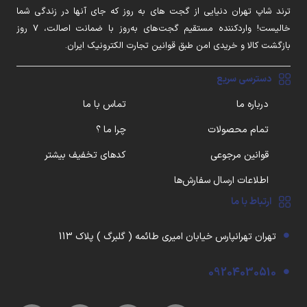
ترند شاپ تهران دنیایی از گجت های به روز که جای آنها در زندگی شما
خالیست! واردکننده مستقیم گجت‌های به‌روز با ضمانت اصالت، ۷ روز
بازگشت کالا و خریدی امن طبق قوانین تجارت الکترونیک ایران.
دسترسی سریع
درباره ما
تماس با ما
تمام محصولات
چرا ما ؟
قوانین مرجوعی
کدهای تخفیف بیشتر
اطلاعات ارسال سفارش‌ها
ارتباط با ما
تهران تهرانپارس خیابان امیری طائمه ( گلبرگ ) پلاک 113
09204030510