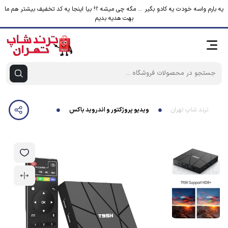
یه بارم واسه خودت یه کادو بگیر ... مگه چی میشه ؟! بیا اینجا یه کد تخفیف بیشتر هم ما
بهت هدیه بدیم
ترند شاپ تهران
ویدیو پروژکتور و اندروید باکس
اندروید باکس مدل تی 95 اچ 4/64 