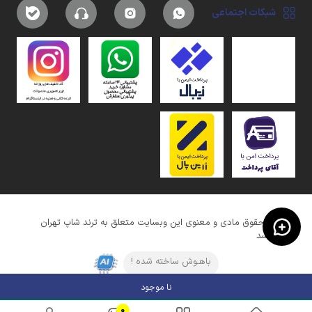
شبکات اجتماعی
کلیه حقوق مادی و معنوی این وبسایت متعلق به ترند شاپ تهران
میباشد
باهـوش ساخته شده !
نا موجود
0