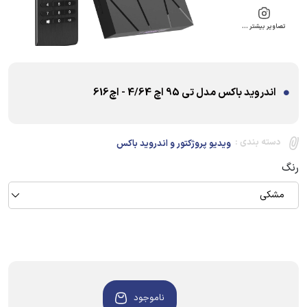
تصاویر بیشتر …
اندروید باکس مدل تی 95 اچ 4/64 - اچ616
دسته بندی :
ویدیو پروژکتور و اندروید باکس
رنگ
مشکی
ناموجود