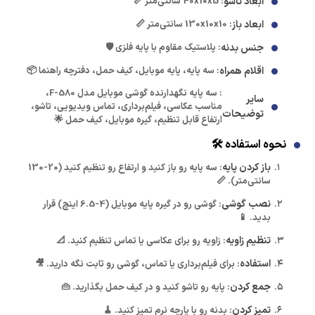
ابعاد تاشو
: 40x10x5 سانتی‌متر 📏
ابعاد باز
: 130x10x10 سانتی‌متر 📏
جنس بدنه
: پلاستیک مقاوم با پایه فلزی 🛡️
اقلام همراه
: سه پایه، پایه موبایل، کیف حمل، دفترچه راهنما 📦
: سه پایه نگهدارنده گوشی موبایل مدل F-580،
سایر
مناسب عکاسی، فیلم‌برداری، تماس ویدیویی، تاشو،
توضیحات
ارتفاع قابل تنظیم، گیره موبایل، کیف حمل 🌟
نحوه استفاده 🛠️
باز کردن پایه
: سه پایه رو باز کنید و ارتفاع رو تنظیم کنید (20-130
سانتی‌متر). 📏
نصب گوشی
: گوشی رو در گیره پایه موبایل (4-6.5 اینچ) قرار
بدید. 📱
تنظیم زاویه
: زاویه رو برای عکاسی یا تماس تنظیم کنید. 📐
استفاده
: برای فیلم‌برداری یا تماس، گوشی رو ثابت نگه دارید. 🎥
جمع کردن
: پایه رو تاشو کنید و در کیف حمل بگذارید. 👜
تمیز کردن
: بدنه رو با پارچه نرم تمیز کنید. 🧹