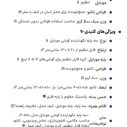
تنظیم 📱
موبایل
طراحی تاشو
: جمع‌شونده برای حمل آسان در کیف یا سفر 👜
وزن سبک 500 گرم
: مناسب استفاده طولانی بدون خستگی ⚖️
ویژگی‌های کلیدی ✨
نوع
: سه پایه نگهدارنده گوشی موبایل 📱
ارتفاع
: قابل تنظیم از 20 تا 130 سانتی‌متر 📏
پایه موبایل
: گیره قابل تنظیم برای گوشی‌های 4-6.5 اینچ 📱
طراحی
: تاشو و جمع‌شونده 👜
وزن
: 500 گرم ⚖️
ابعاد
: تاشو: 40x10x5 سانتی‌متر؛ باز: 130x10x10 سانتی‌متر 📏
جنس بدنه
: پلاستیک مقاوم با پایه فلزی 🛡️
اقلام همراه
: سه پایه، پایه موبایل، کیف حمل، دفترچه راهنما 📦
: سه پایه نگهدارنده گوشی موبایل مدل F-580،
سایر
مناسب عکاسی، فیلم‌برداری، تماس ویدیویی، تاشو،
توضیحات
ارتفاع قابل تنظیم، گیره موبایل، کیف حمل 🌟