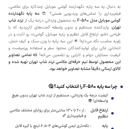
به دنبال یه سه پایه نگهدارنده گوشی موبایل چندکاره برای عکاسی،
فیلم‌برداری یا تماس‌های ویدیویی هستی؟ 😎
سه پایه نگهدارنده
گوشی موبایل مدل F-580
یه محصول وارداتی درجه یک از
ترند شاپ
تهران
، واردکننده مستقیم و بدون واسطه گجت‌های کاربردیه که با
طراحی تاشو، ارتفاع قابل تنظیم و پایه موبایل، گوشی‌ت رو ثابت و در
زاویه مناسب نگه می‌داره! 🌟 این سه پایه با وزن سبک و کیف حمل،
انتخابی عالی برای تولیدکنندگان محتوا، سفر و استفاده روزمره‌ست و
کیفیت ممتازش دوام و کارایی رو تضمین می‌کنه! 📸
تمامی تصاویر
این محصول توسط تیم حرفه‌ای عکاسی ترند شاپ تهران تهیه شده و
کالای ارسالی دقیقاً مشابه تصاویر خواهد بود.
چرا سه پایه F-580 را انتخاب کنید؟ 🤔
کیفیت درجه یک وارداتی، مستقیم از ترند شاپ تهران بدون هیچ
واسطه‌ای! 🌍
ارتفاع قابل
: از 20 تا 130 سانتی‌متر برای زوایای مختلف عکاسی
و فیلم‌برداری 📏
تنظیم
پایه
: نگه‌داری ایمن گوشی‌های 4-6.5 اینچ با گیره قابل