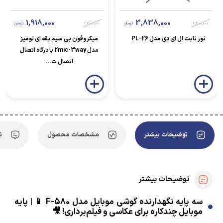
1,918,000
3,838,000
4,300,000
تومان
2,200,000
تومان
نور ثابت ال ای دی مدل PL-26
میکروفون بی سیم یقه ای لومیز
مدل 2mic-3way با درگاه اتصال
اتصال ت...
توضیحات بیشتر
مشخصات محصول
ن
توضیحات بیشتر
سه پایه نگهدارنده گوشی موبایل مدل F-580 📱 | پایه
موبایل چندکاره برای عکاسی و فیلم‌برداری! 🎥