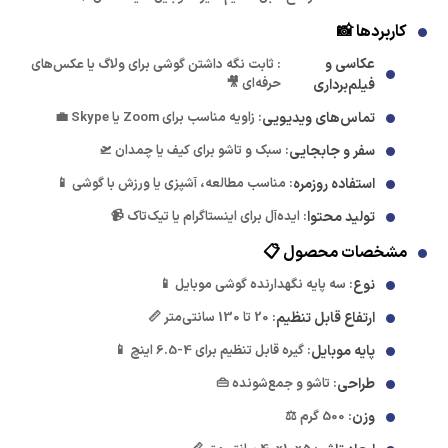
کاربردها 📸
عکاسی و
: ثابت نگه داشتن گوشی برای ولاگ یا عکس‌های
حرفه‌ای 🎥
فیلم‌برداری
تماس‌های ویدیویی
: زاویه مناسب برای Zoom یا Skype 💼
سفر و جابجایی
: سبک و تاشو برای کیف یا چمدان 🛫
استفاده روزمره
: مناسب مطالعه، آشپزی یا ورزش با گوشی 📱
تولید محتوا
: ایده‌آل برای اینستاگرام یا تیک‌تاک 📹
مشخصات محصول 📋
نوع
: سه پایه نگهدارنده گوشی موبایل 📱
ارتفاع قابل تنظیم
: 20 تا 130 سانتی‌متر 📏
پایه موبایل
: گیره قابل تنظیم برای 4-6.5 اینچ 📱
طراحی
: تاشو و جمع‌شونده 👜
وزن
: 500 گرم ⚖️