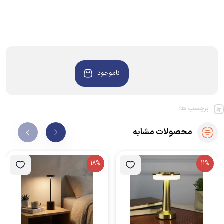
ناموجود
برچسب ها:
محصولات مشابه
18%
11%