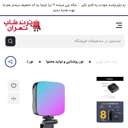
یه بارم واسه خودت یه کادو بگیر ... مگه چی میشه ؟! بیا اینجا یه کد تخفیف بیشتر هم ما
بهت هدیه بدیم
ترند شاپ تهران
نور روشنایی و تولید محتوا
نور ثابت ال ای دی مدل M11-RGB