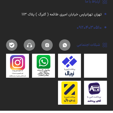
ارتباط با ما
تهران تهرانپارس خیابان امیری طائمه ( گلبرگ ) پلاک 113
09204030510
شبکات اجتماعی