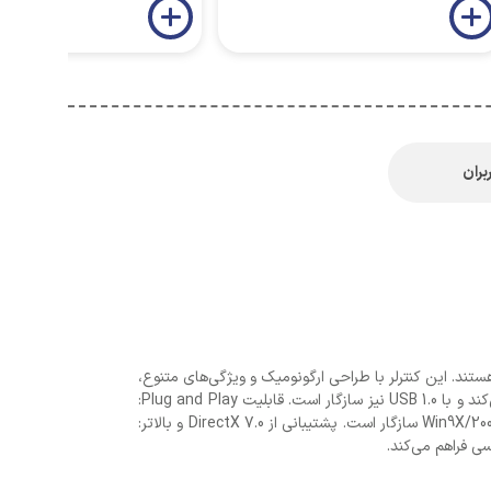
بران
ذت بخش هستند. این کنترلر با طراحی ارگونومیک و ویژگی‌های متنوع،
امکانات فراوانی را برای بازی‌های مختلف فراهم می‌کند. مشخصات و ویژگی‌ها: رابط USB 2.0: اتصال سریع و آسان به کامپیوتر را فراهم می‌کند و با USB 1.0 نیز سازگار است. قابلیت Plug and Play:
بدون نیاز به نصب درایور، به راحتی به کامپیوتر متصل می‌شود. سازگاری با سیستم عامل‌های مختلف: با سیستم عامل‌های Win9X/2000/XP/Vista سازگار است. پشتیبانی از DirectX 7.0 و بالاتر:
سی فراهم می‌کند.