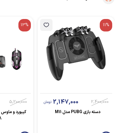
13%
11%
2,147,000
5,200,000
2,400,000
تومان
دسته بازی PUBG مدل M11
کیبورد و ماوس
8