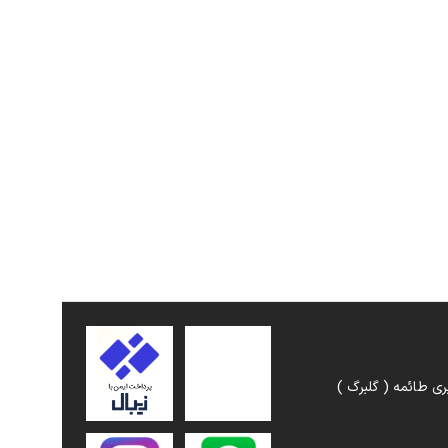
ری طائمه ( گلبرگ )