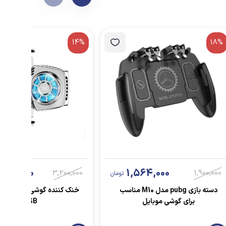
14%
18%
748,000
1,564,000
3,200,000
1,900,000
تومان
دسته بازی pubg مدل M10 مناسب
برای گوشی موبایل
RGB