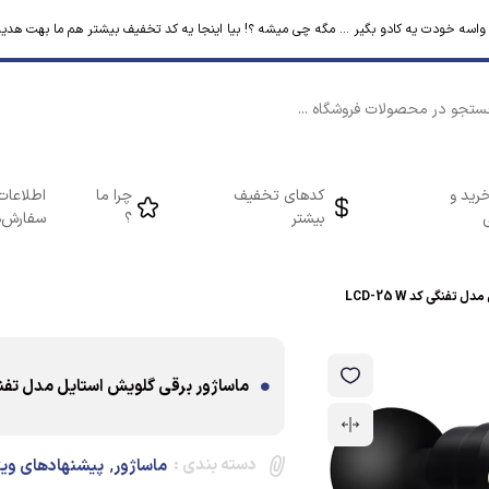
م واسه خودت یه کادو بگیر ... مگه چی میشه ؟! بیا اینجا یه کد تخفیف بیشتر هم ما بهت هدیه
رید و
کدهای تخفیف
چرا ما
اطلاعات
بیشتر
؟
سفارش‌ه
فنگی کد LCD-25 W
ماساژور برقی گلویش استایل مدل تفنگی کد W
دسته بندی :
,
ماساژور
پیشنهادهای ویژه