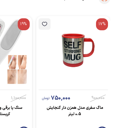
19%
17%
750,000
1,100,000
900,000
تومان
ماگ سفری مدل همزن دار گنجایش
سنگ پا برقی و 
0.5 لیتر
کریستا