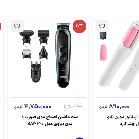
17%
4,750,000
890,000
5,700,000
تومان
تومان
اپیلاتور موزن نانو
ست ماشین اصلاح موی صورت و
ل چند کاره
بدن بیاوی مدل BAY-690