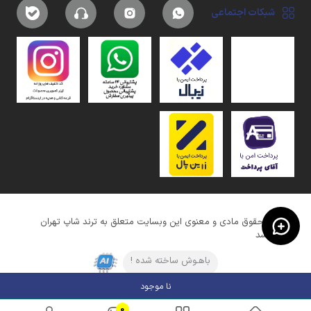
شبکات اجتماعی
کلیه حقوق مادی و معنوی این وبسایت متعلق به ترند شاپ تهران
میباشد
باهـوش ساخته شده !
نا موجود
0