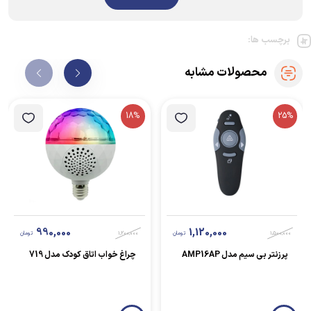
برچسب ها:
محصولات مشابه
18%
25%
990,000
1,120,000
1,500,000
تومان
1,200,000
تومان
پرزنتر بی سیم مدل AMP16AP
چراغ خواب اتاق کودک مدل 719