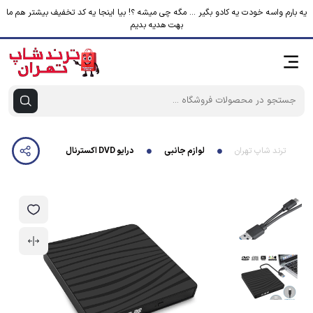
یه بارم واسه خودت یه کادو بگیر ... مگه چی میشه ؟! بیا اینجا یه کد تخفیف بیشتر هم ما
بهت هدیه بدیم
ترند شاپ تهران
لوازم جانبی
درایو DVD اکسترنال مدل POP-UP2023