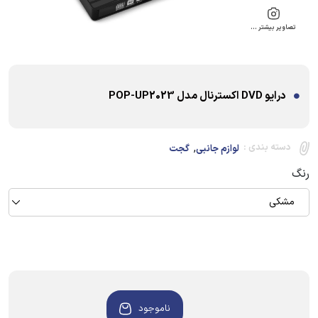
تصاویر بیشتر …
درایو DVD اکسترنال مدل POP-UP2023
,
دسته بندی :
لوازم جانبی
گجت
رنگ
مشکی
ناموجود