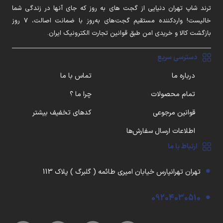
ترند شاپ تهران دنیایی از گجت های به روز که جای آنها در زندگی شما
خالیست! واردکننده مستقیم گجت‌های به‌روز با ضمانت اصالت، ۷ روز
بازگشت کالا و خریدی امن طبق قوانین تجارت الکترونیک ایران.
دسترسی سریع
درباره ما
تماس با ما
تمام محصولات
چرا ما ؟
قوانین مرجوعی
کدهای تخفیف بیشتر
اطلاعات ارسال سفارش‌ها
ارتباط با ما
تهران تهرانپارس خیابان امیری طائمه ( گلبرگ ) پلاک 113
09204030510