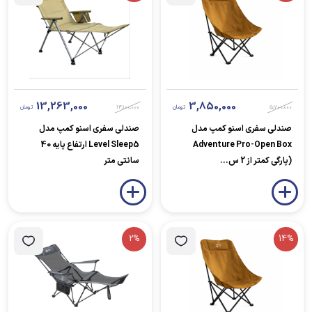
13,263,000
3,850,000
5,700,000
تومان
14,100,000
تومان
صندلی سفری اسنو کمپ مدل
صندلی سفری اسنو کمپ مدل
Adventure Pro-Open Box
Level Sleep5 ارتفاع پایه 40
(پارگی کمتر از 2 س...
سانتی متر
2%
14%