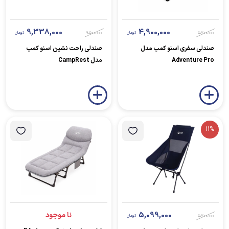
9,338,000
4,900,000
5,700,000
تومان
9,500,000
تومان
صندلی سفری اسنو کمپ مدل
صندلی راحت نشین اسنو کمپ
Adventure Pro
مدل CampRest
11%
5,099,000
نا موجود
5,700,000
تومان