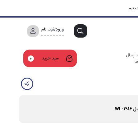
 بدیم
ورود/ثبت نام
 ارسال
سبد خرید
0
ا
WL-