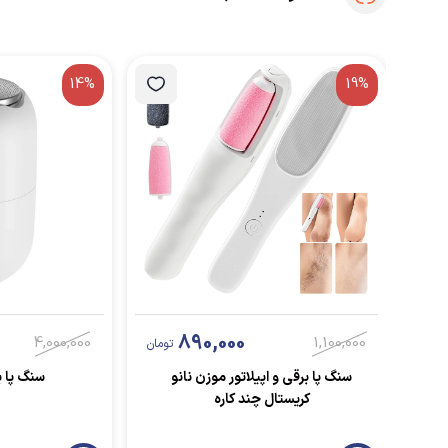
14%
19%
890,000
4,000,000
1,100,000
تومان
سنگ پا برقی و اپیلاتور موزن نانو
سنگ پا ب
کریستال چند کاره