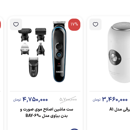
17%
4,750,000
3,460,000
5,700,000
تومان
تومان
رقی مدل A1
ست ماشین اصلاح موی صورت و
بدن بیاوی مدل BAY-690