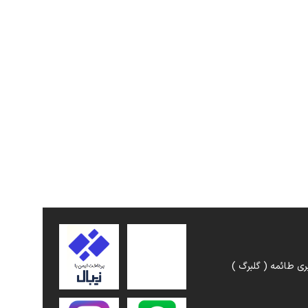
ری طائمه ( گلبرگ )