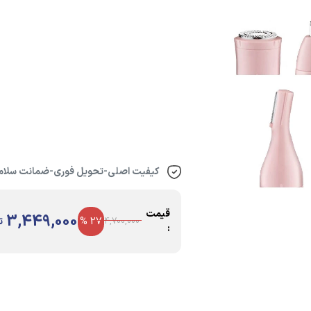
کیفیت اصلی-تحویل فوری-ضمانت سلامت
قیمت
3,449,000
27 %
ت
4,700,000
: