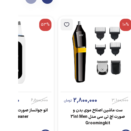
53%
10%
047,000
2,800,000
6,500,000
3,100,000
تومان
ست ماشین اصلاح موی بدن و
اتو جوانساز ص
صورت اچ تی سی مدل 3in1 Men
Ion Cleaner
Groomingkit