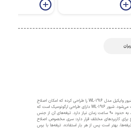
بران
به‌طور کلی، اصلاح با اپیلاتورها به دلیل جدا کردن مو از ریشه با درد همراه است. با این حال، شرکت سانفورد محصولی کاربردی به نام شیور وایکیل مدل WL-1916 را طراحی کرده که امکان اصلاح
موهای زائد بدون احساس درد را فراهم می‌کند. این دستگاه با اصلاح سطحی، موها را از ته کوتاه کرده و باعث ایجاد پوستی صاف و لطیف می‌شود. شیور WL-1916 دارای طراحی ارگونومیک است که
آن را برای استفاده در تمام نقاط بدن مناسب می‌سازد. انرژی دستگاه از طریق باتری قابل شارژ داخلی تأمین می‌شود و برای شارژ کامل، به حدود ۹۰ ساعت زمان نیاز دارد. تیغه‌های آن از جنس
ع برای کاربردهای مختلف قرار دارد: سری مخصوص اصلاح
ها، بهتر است پس از هر بار استفاده، تیغه‌ها با برس