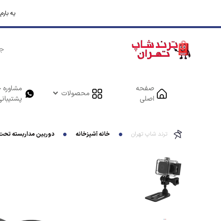
یه بار
صفحه
مشاوره خ
محصولات
اصلی
پشتیبانی
ترند شاپ تهران
خانه آشپزخانه
دوربین مداربسته تحت شبکه کیوب مدل SQ28 با وضوح 1080P، دید در شب مادون قرمز، باتری