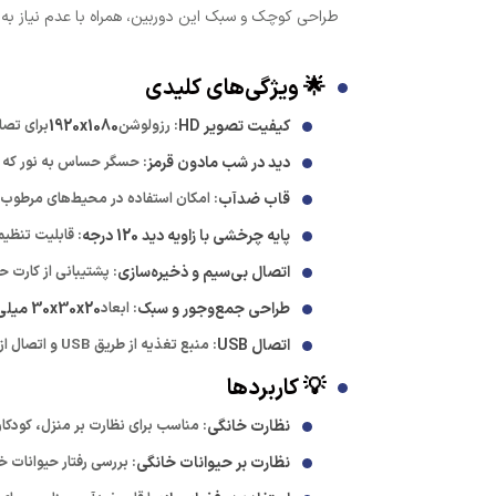
طراحی کوچک و سبک این دوربین، همراه با عدم نیاز به
🌟 ویژگی‌های کلیدی
کیفیت تصویر HD
: رزولوشن
1920x1080
برای تصا
دید در شب مادون قرمز
: حسگر حساس به نور که به
قاب ضدآب
: امکان استفاده در محیط‌های مرطوب 
پایه چرخشی با زاویه دید 120 درجه
: قابلیت تنظیم
اتصال بی‌سیم و ذخیره‌سازی
: پشتیبانی از کارت ح
طراحی جمع‌وجور و سبک
: ابعاد
30x30x20 میلی‌متر
اتصال USB
: منبع تغذیه از طریق USB و اتصال از طریق دانگل USB برای سازگاری با دستگاه‌های مختلف.
💡 کاربردها
نظارت خانگی
: مناسب برای نظارت بر منزل، کودکان
نظارت بر حیوانات خانگی
: بررسی رفتار حیوانات خ