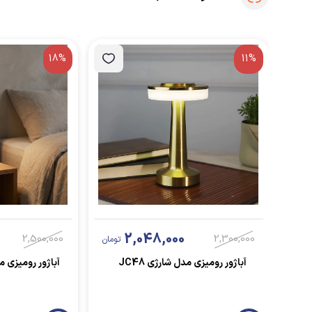
18%
11%
2,048,000
2,500,000
2,300,000
تومان
آباژور رومیزی مدل شارژی JC48
آباژور رومیزی مدل Switch