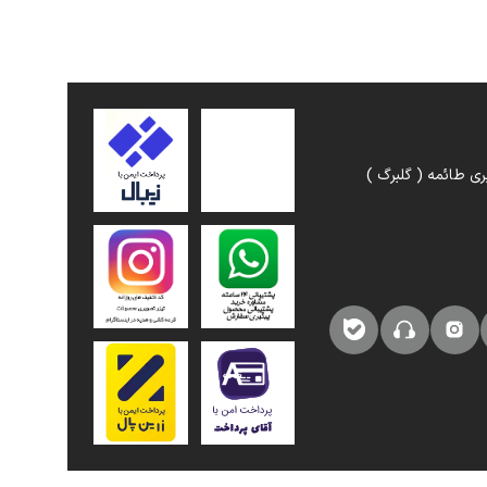
ری طائمه ( گلبرگ )