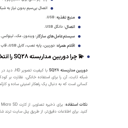
اتصال بی‌سیم بدون نیاز به شبک
منبع تغذیه
: USB.
اتصال
: دانگل USB.
سیستم‌عامل‌های سازگار
: ویندوز، مک، لینوکس.
اقلام همراه
: دوربین، پایه نصب، کابل USB، قاب ضدآب، دفترچه راهنما.
💫 چرا دوربین مداربسته SQ28 را انتخاب کنید؟
دوربین مداربسته SQ28
با کیفیت ت
کسانی است که به دنبال یک راهکار امنیتی ساده و کارآم
نکات استفاده
کنید. برای اطلاعات دقیق‌تر، از طریق پنل سایت ترند شا