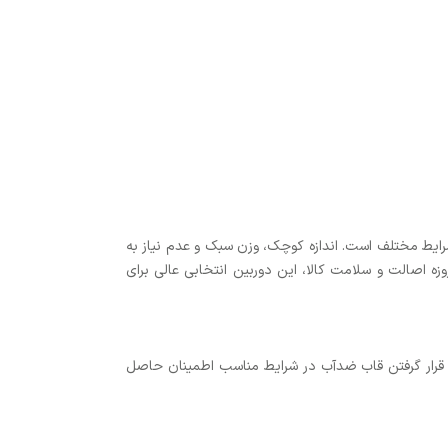
رت در شرایط مختلف است. اندازه کوچک، وزن سبک و عدم نیاز به
ثابت، آن را برای استفاده خانگی، نظارت بر کودکان یا حیوانات خانگی و حتی محیط‌های مرطوب ایده‌آل می‌کند. با ضمانت 7 روزه اصالت و سلامت کالا، این دوربین انتخابی عالی برای
 مناسب استفاده کنید. دوربین را به پورت USB پایدار متصل کنید و از قرار گرفتن قاب ضدآب در شرایط مناسب اطمینان حاصل