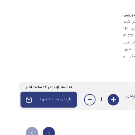
ربسته تحت شبکه مدل SQ28، دوربینی
 1080P و دید در شب
مادون قرمز. این دوربین ضدآب با زاویه دید 120
درجه، پایه چرخشی و قابلیت ضبط روی کارت Micro
شرایطی
یندوز،
نگی و
👀 +۵۰ بازدید در ۲۴ ساعت اخیر
ومان
1
افزودن به سبد خرید