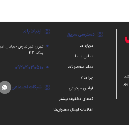
ارتباط با ما
دسترسی سریع
درباره ما
تهران تهرانپارس خیابان امی
پلاک 113
تماس با ما
تمام محصولات
09204030510
شما
چرا ما ؟
واردکننده مستقیم گجت‌های به‌روز با ضمانت اصالت، ۷ روز
شبکات اجتماعی
قوانین مرجوعی
کدهای تخفیف بیشتر
اطلاعات ارسال سفارش‌ها