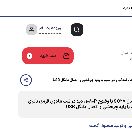
 بدیم
ورود/ثبت نام
 ارسال
سبد خرید
0
ا
دوربین مداربسته تحت شبکه کیوب مدل SQ28 با وضوح 1080P، دید در شب مادون قرمز، باتری
,
یی و تولید محتوا
گجت