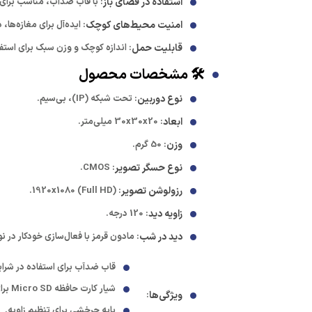
استفاده در فضای باز
: با قاب ضدآب، مناسب برای 
امنیت محیط‌های کوچک
: ایده‌آل برای مغازه‌ها، 
قابلیت حمل
: اندازه کوچک و وزن سبک برای استف
🛠️ مشخصات محصول
نوع دوربین
: تحت شبکه (IP)، بی‌سیم.
ابعاد
: 30x30x20 میلی‌متر.
وزن
: 50 گرم.
نوع حسگر تصویر
: CMOS.
رزولوشن تصویر
: 1920x1080 (Full HD).
زاویه دید
: 120 درجه.
دید در شب
: مادون قرمز با فعال‌سازی خودکار در نو
قاب ضدآب برای استفاده در شرا
شیار کارت حافظه Micro SD برای ذخیره‌سازی.
ویژگی‌ها
:
پایه چرخشی برای تنظیم زاویه.