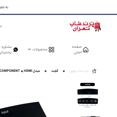
یه بار
صفحه
مشاوره خ
محصولات
اصلی
پشتیبانی
ترند شاپ تهران
گجت
مبدل HDMI به COMPONENT مدل 5 فیش کد YPBPR