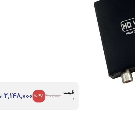
قیمت
2,148,000
48 %
تو
4,100,000
: