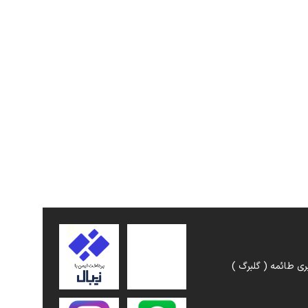
ری طائمه ( گلبرگ )