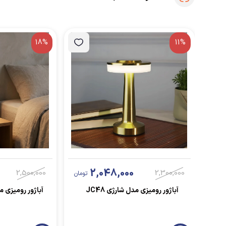
18%
11%
2,048,000
2,500,000
2,300,000
تومان
آباژور رومیزی مدل شارژی JC48
آباژور رومیزی مدل Switch