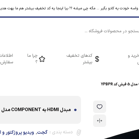
م واسه خودت یه کادو بگیر ... مگه چی میشه ؟! بیا اینجا یه کد تخفیف بیشتر هم ما بهت هدیه
رید و
کدهای تخفیف
چرا ما
اطلاعات
بیشتر
؟
سفارش‌ه
مبدل HDMI به COMPONENT مدل 5 فیش کد YPBPR
دسته بندی :
,
گجت
ویدیو پروژکتور و 