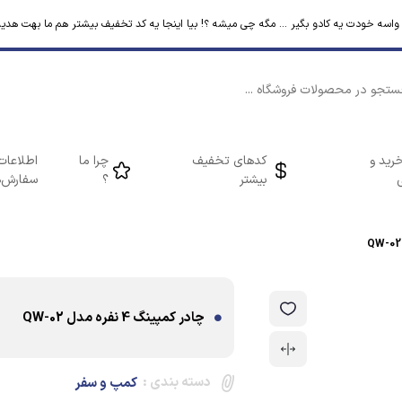
م واسه خودت یه کادو بگیر ... مگه چی میشه ؟! بیا اینجا یه کد تخفیف بیشتر هم ما بهت هدیه
رید و
کدهای تخفیف
چرا ما
اطلاعات
بیشتر
؟
سفارش‌ه
چادر کمپینگ 4 نفره مدل QW-02
دسته بندی :
کمپ و سفر