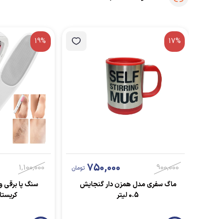
19%
17%
750,000
1,100,000
900,000
تومان
ماگ سفری مدل همزن دار گنجایش
سنگ پا برقی و 
0.5 لیتر
کریستا