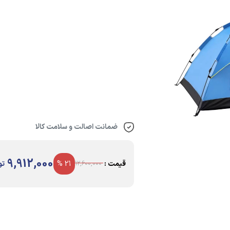
ضمانت اصالت و سلامت کالا
9,912,000
قیمت :
21 %
تو
12,600,000