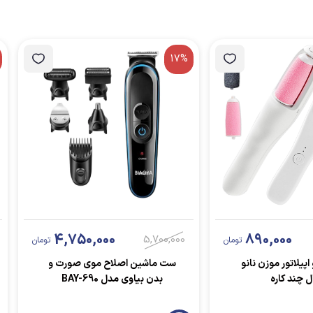
17%
4,750,000
890,000
5,700,000
تومان
تومان
اپیلاتور موزن نانو
ست ماشین اصلاح موی صورت و
ل چند کاره
بدن بیاوی مدل BAY-690