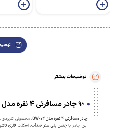
توضیحا
توضیحات بیشتر
✨ چادر مسافرتی 4 نفره مدل QW-02 | ترند شاپ تهران ✨
چادر مسافرتی 4 نفره مدل QW-02
، محصولی کاربردی و
این چادر با
جنس پلی‌استر ضدآب
،
اسکلت فلزی تاشو