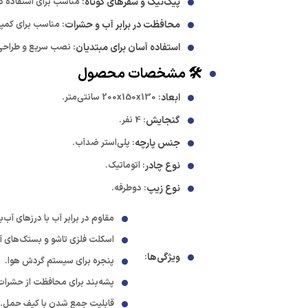
پیک‌نیک و سفرهای کوتاه
: مناسب برای استفاده در
محافظت در برابر آب و حشرات
: مناسب برای کمپ
استفاده آسان برای مبتدیان
: نصب سریع و طراحی
🛠️ مشخصات محصول
ابعاد
: 200x150x130 سانتی‌متر.
گنجایش
: 4 نفر.
جنس پارچه
: پلی‌استر ضدآب.
نوع چادر
: اتوماتیک.
نوع زیپ
: دوطرفه.
مقاوم در برابر آب با درزهای آب‌
اسکلت فلزی تاشو و بستک‌های آ
ویژگی‌ها
:
پنجره برای سیستم گردش هوا.
پشه‌بند برای محافظت از حشرات
قابلیت جمع شدن با کیف حمل.